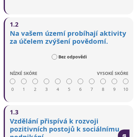
1.2
Na vašem území probíhají aktivity
za účelem zvýšení povědomí.
Bez odpovědi
NÍZKÉ SKÓRE
VYSOKÉ SKÓRE
0
1
2
3
4
5
6
7
8
9
10
Nízké skóre zahrnuje:
1.3
Neexistují žádné konkrétní snahy o zvýšení
Vzdělání přispívá k rozvoji
viditelnosti sociálního podnikání ani o podnícení
pozitivních postojů k sociálnímu
zájmu o sociální podniky.
podnikání.