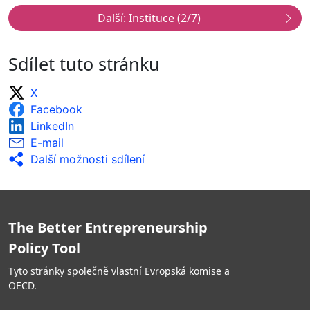
Vysoké skóre zahrnuje:
Veřejné orgány pravidelně shromažďují
statistická data.
Sdílet tuto stránku
Data shromažďují/používají a analyzují jiné
organizace.
X
Facebook
LinkedIn
E-mail
Další možnosti sdílení
The Better Entrepreneurship
Policy Tool
Tyto stránky společně vlastní Evropská komise a
OECD.