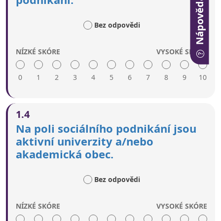
Nápověda
Vysoké skóre zahrnuje:
Bez odpovědi
Sociální podnikatelé slouží za vzor.
Jsou pořádány soutěže sociálního podnikatelů.
Sociální podniky jsou propagovány různými
NÍZKÉ SKÓRE
VYSOKÉ SKÓRE
komunikačními kanály [tj. online, tisk, rádio a
místní komunitní sdělovací prostředky].
0
1
2
3
4
5
6
7
8
9
10
Nízké skóre zahrnuje:
1.4
Úsilí o propagaci sociálního podnikání
Na poli sociálního podnikání jsou
prostřednictvím vzdělávání neexistuje nebo je
aktivní univerzity a/nebo
pouze omezené.
akademická obec.
Vysoké skóre zahrnuje:
Bez odpovědi
Sociální podnikání je propagováno
prostřednictvím formálního vzdělávání (tj.
primární, sekundární, terciární vzdělávání) a
NÍZKÉ SKÓRE
VYSOKÉ SKÓRE
neformálního učení.