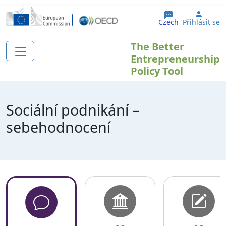
Přejít k hlavnímu obsahu
User 
Czech
Přihlásit se
The Better
Entrepreneurship
Policy Tool
Sociální podnikání –
sebehodnocení