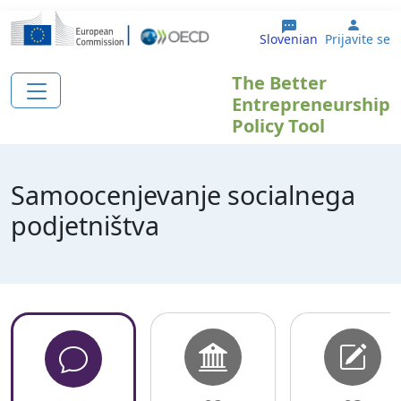
Skip to main content
User 
Slovenian
Prijavite se
The Better
Entrepreneurship
Policy Tool
Samoocenjevanje socialnega
podjetništva