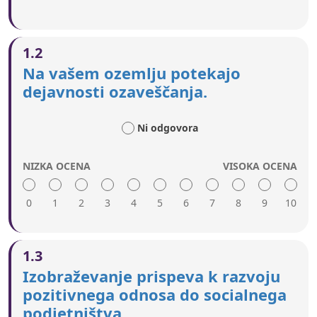
1.2
Na vašem ozemlju potekajo
dejavnosti ozaveščanja.
Ni odgovora
NIZKA OCENA
VISOKA OCENA
0
1
2
3
4
5
6
7
8
9
10
Nizka ocena vključuje:
1.3
Ni posebnega prizadevanja za dvig profila
Izobraževanje prispeva k razvoju
socialnega podjetništva in zanimanja za socialna
pozitivnega odnosa do socialnega
podjetja.
podjetništva.