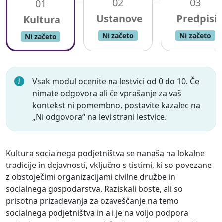
02
03
01
Ni začeto
Ni začeto
Ni začeto
Vsak modul ocenite na lestvici od 0 do 10. Če
nimate odgovora ali če vprašanje za vaš
kontekst ni pomembno, postavite kazalec na
„Ni odgovora“ na levi strani lestvice.
Kultura socialnega podjetništva se nanaša na lokalne
tradicije in dejavnosti, vključno s tistimi, ki so povezane
z obstoječimi organizacijami civilne družbe in
socialnega gospodarstva. Raziskali boste, ali so
prisotna prizadevanja za ozaveščanje na temo
socialnega podjetništva in ali je na voljo podpora