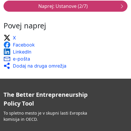
Visoka ocena vključuje:
Javni organi redno zbirajo statistične podatke.
Druge organizacije zbirajo/uporabljajo in
Povej naprej
analizirajo podatke.
X
Facebook
LinkedIn
e-pošta
Dodaj na druga omrežja
The Better Entrepreneurship
Policy Tool
To spletno mesto je v skupni lasti Evropska
komisija in OECD.