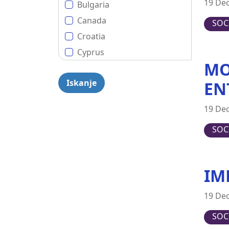
19 De
Bulgaria
Canada
SOC
Croatia
Cyprus
MO
Czech Republic
EN
Denmark
Estonia
19 De
EU (European Union)
SOC
Finland
France
Germany
IM
Greece
Hungary
19 De
Ireland
SOC
Italy