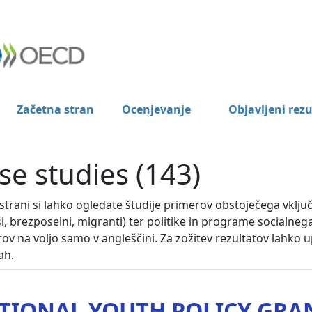
Začetna stran
Ocenjevanje
Objavljeni rezu
se studies (143)
 strani si lahko ogledate študije primerov obstoječega vklju
ši, brezposelni, migranti) ter politike in programe socialneg
ov na voljo samo v angleščini. Za zožitev rezultatov lahko upo
ah.
TIONAL YOUTH POLICY GRA