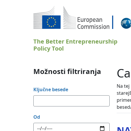
Skip to main content
The Better Entrepreneurship
Policy Tool
Ca
Možnosti filtriranja
Na tej
Ključne besede
starej
primer
besed
Od
NA