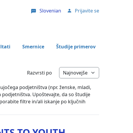
Slovenian
Prijavite se
User account menu
ltati
Smernice
Študije primerov
Razvrsti po
čujočega podjetništva (npr. ženske, mladi,
a podjetništva. Upoštevajte, da so študije
rabite filtre in/ali iskanje po ključnih
NTS TO YOUTH