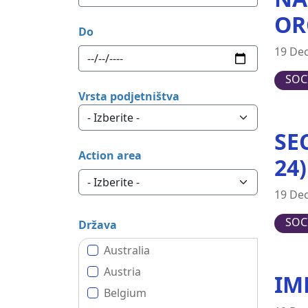
OR
Do
19 De
SOC
Vrsta podjetništva
SE
Action area
24
19 De
SOC
Država
Australia
Austria
IM
Belgium