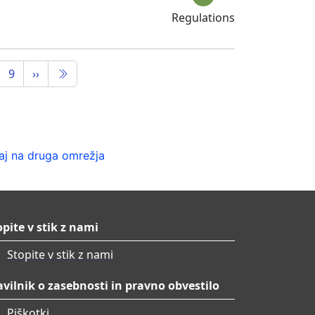
Regulations
9
››
j na druga omrežja
opite v stik z nami
Stopite v stik z nami
avilnik o zasebnosti in pravno obvestilo
Piškotki