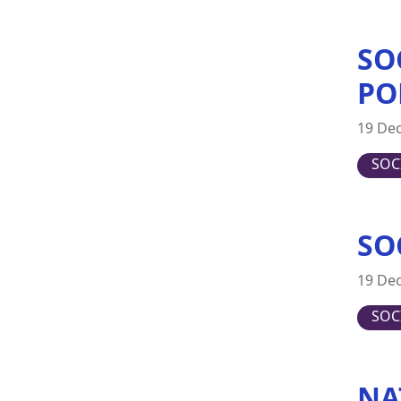
Japan
SO
Latvia
Lithuania
PO
Luxembourg
19 De
Malta
Netherlands
SOC
New Zealand
Poland
SO
Portugal
Romania
19 De
Slovakia
SOC
Slovenia
Spain
Sweden
NA