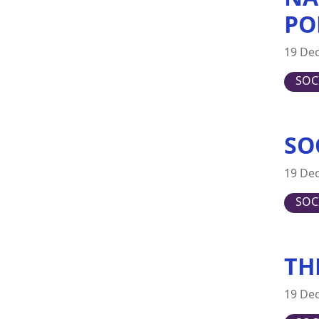
Switzerland
PO
United Kingdom
19 De
United States
SOC
SO
19 De
SOC
TH
19 De