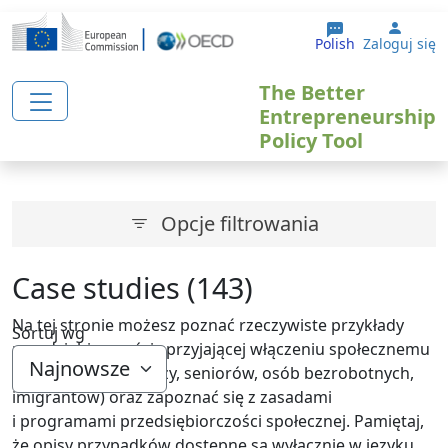
Przejdź do treści
User 
Polish
Zaloguj się
The Better
Entrepreneurship
Policy Tool
Opcje filtrowania
Case studies (143)
Na tej stronie możesz poznać rzeczywiste przykłady
Sortuj wg
przedsiębiorczości sprzyjającej włączeniu społecznemu
(np. kobiet, młodzieży, seniorów, osób bezrobotnych,
imigrantów) oraz zapoznać się z zasadami
i programami przedsiębiorczości społecznej. Pamiętaj,
że opisy przypadków dostępne są wyłącznie w języku