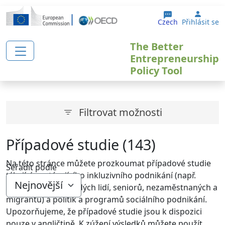
Přejít k hlavnímu obsahu
User 
Czech
Přihlásit se
The Better
Entrepreneurship
Policy Tool
Filtrovat možnosti
Případové studie (143)
Na této stránce můžete prozkoumat případové studie
Seřadit podle
týkající se stávajícího inkluzivního podnikání (např.
podnikání žen, mladých lidí, seniorů, nezaměstnaných a
migrantů) a politik a programů sociálního podnikání.
Upozorňujeme, že případové studie jsou k dispozici
pouze v angličtině. K zúžení výsledků můžete použít