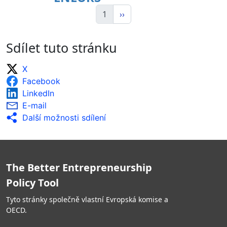
1
››
Sdílet tuto stránku
X
Facebook
LinkedIn
E-mail
Další možnosti sdílení
The Better Entrepreneurship
Policy Tool
Tyto stránky společně vlastní Evropská komise a
OECD.