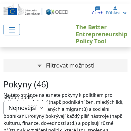
Přejít k hlavnímu obsahu
User 
Czech
Přihlásit se
The Better
Entrepreneurship
Policy Tool
Filtrovat možnosti
Pokyny (46)
Na této stránce naleznete pokyny k politikám pro
Seřadit podle
inkluzivní podnikání (např. podnikání žen, mladých lidí,
seniorů, nezaměstnaných a migrantů) a sociální
podnikání. Pokyny pokrývají každý pilíř nástroje (např.
kulturu, finance, dovednosti atd.) a popisují různé
přístupy k vytváření politik, které jsou spojeny s