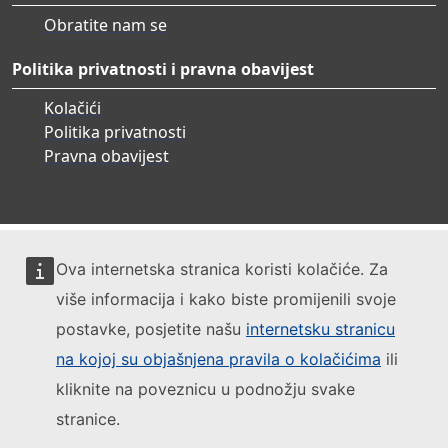
Obratite nam se
Politika privatnosti i pravna obavijest
Kolačići
Politika privatnosti
Pravna obavijest
Ova internetska stranica koristi kolačiće. Za
više informacija i kako biste promijenili svoje
postavke, posjetite našu
internetsku stranicu
na kojoj su objašnjena pravila o kolačićima
ili
kliknite na poveznicu u podnožju svake
stranice.