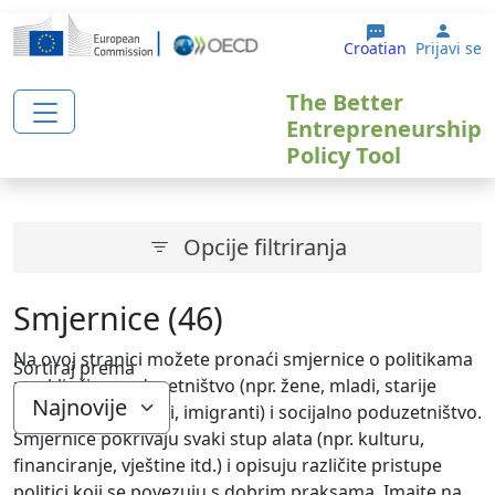
Skoči na glavni sadržaj
User
Croatian
Prijavi se
The Better
Entrepreneurship
Policy Tool
Opcije filtriranja
Smjernice (46)
Na ovoj stranici možete pronaći smjernice o politikama
Sortiraj prema
za uključivo poduzetništvo (npr. žene, mladi, starije
osobe, nezaposleni, imigranti) i socijalno poduzetništvo.
Smjernice pokrivaju svaki stup alata (npr. kulturu,
financiranje, vještine itd.) i opisuju različite pristupe
politici koji se povezuju s dobrim praksama. Imajte na