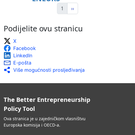
1
››
Podijelite ovu stranicu
X
Facebook
LinkedIn
E-pošta
Više mogućnosti prosljeđivanja
The Better Entrepreneurship
Policy Tool
Ova stranica je u zajedničkom vlasništvu
Europska komisija i OECD-a.