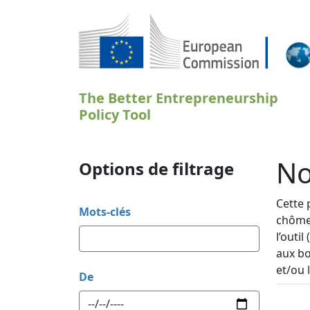
Aller au contenu principal
The Better Entrepreneurship
Policy Tool
No
Options de filtrage
Cette 
Mots-clés
chômeu
l’outi
aux bo
et/ou 
De