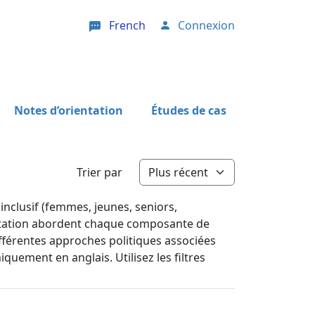
French
Connexion
User account menu
Notes d’orientation
Études de cas
Trier par
inclusif (femmes, jeunes, seniors,
ientation abordent chaque composante de
différentes approches politiques associées
quement en anglais. Utilisez les filtres