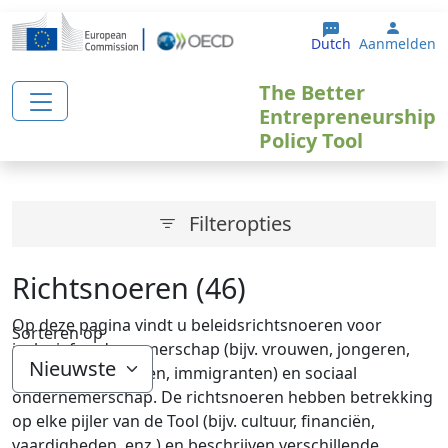
Overslaan en naar de inhoud gaan
User 
Dutch
Aanmelden
The Better
Entrepreneurship
Policy Tool
Filteropties
Richtsnoeren (46)
Op deze pagina vindt u beleidsrichtsnoeren voor
Sorteren op
inclusief ondernemerschap (bijv. vrouwen, jongeren,
senioren, werklozen, immigranten) en sociaal
ondernemerschap. De richtsnoeren hebben betrekking
op elke pijler van de Tool (bijv. cultuur, financiën,
vaardigheden, enz.) en beschrijven verschillende