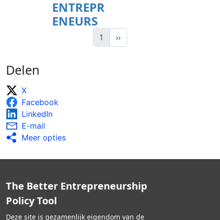
ENTREPR
ENEURS
1
››
Delen
X
Facebook
LinkedIn
E-mail
Meer opties
The Better Entrepreneurship
Policy Tool
Deze site is gezamenlijk eigendom van de