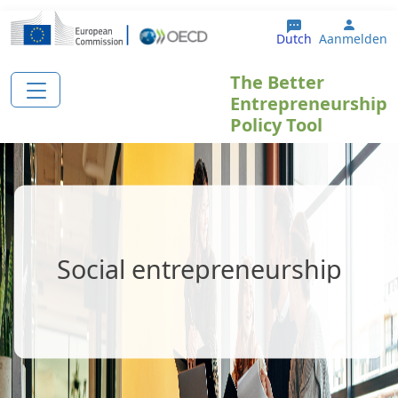
Overslaan en naar de inhoud gaan
User 
Dutch
Aanmelden
The Better
Entrepreneurship
Policy Tool
Social entrepreneurship