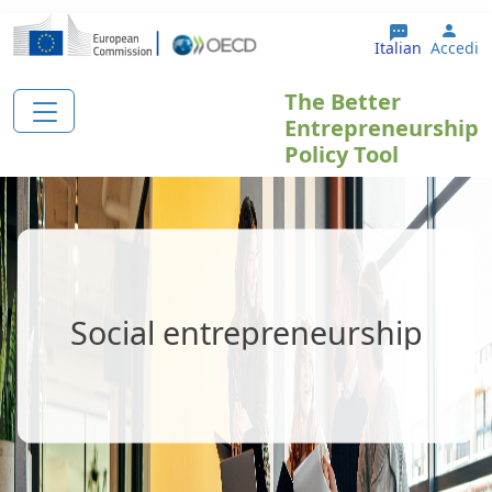
Salta al contenuto principale
User
Italian
Accedi
The Better
Entrepreneurship
Policy Tool
Social entrepreneurship