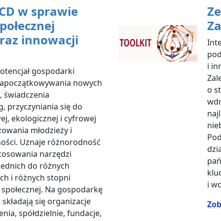
ECD w sprawie
Ze
połecznej
Za
oraz innowacji
Int
pod
i i
otencjał gospodarki
Zal
 zapoczątkowywania nowych
o s
, świadczenia
wdr
 przyczyniania się do
naj
ej, ekologicznej i cyfrowej
nie
żowania młodzieży i
Pod
ości. Uznaje różnorodność
dzi
stosowania narzędzi
pań
iednich do różnych
klu
h i różnych stopni
i w
 społecznej. Na gospodarkę
składają się organizacje
Zob
enia, spółdzielnie, fundacje,