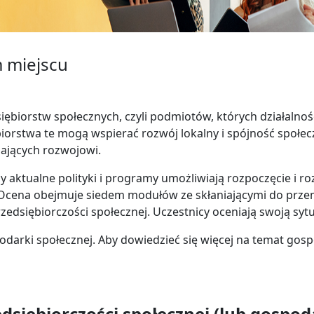
m miejscu
iębiorstw społecznych, czyli podmiotów, których działalnoś
iorstwa te mogą wspierać rozwój lokalny i spójność społe
jających rozwojowi.
zy aktualne polityki i programy umożliwiają rozpoczęcie i r
Ocena obejmuje siedem modułów ze skłaniającymi do przem
edsiębiorczości społecznej. Uczestnicy oceniają swoją syt
darki społecznej. Aby dowiedzieć się więcej na temat gosp
siębiorczości społecznej (lub gospoda