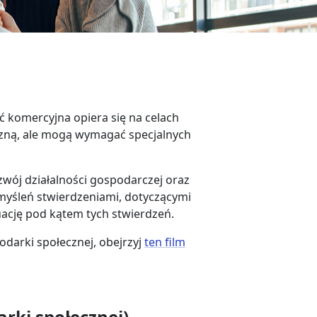
ć komercyjna opiera się na celach
czną, ale mogą wymagać specjalnych
ozwój działalności gospodarczej oraz
yśleń stwierdzeniami, dotyczącymi
uację pod kątem tych stwierdzeń.
odarki społecznej, obejrzyj
ten film
rki społecznej)