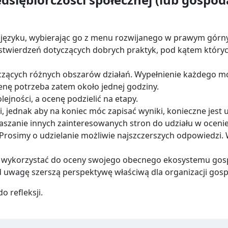
języku, wybierając go z menu rozwijanego w prawym górn
twierdzeń dotyczących dobrych praktyk, pod kątem których
ących różnych obszarów działań. Wypełnienie każdego mod
enę potrzeba zatem około jednej godziny.
jności, a ocenę podzielić na etapy.
, jednak aby na koniec móc zapisać wyniki, konieczne jest 
aszanie innych zainteresowanych stron do udziału w oceni
 Prosimy o udzielanie możliwie najszczerszych odpowiedzi
eż wykorzystać do oceny swojego obecnego ekosystemu gosp
 uwagę szerszą perspektywę właściwą dla organizacji gosp
o refleksji.