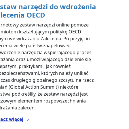
staw narzędzi do wdrożenia
lecenia OECD
ernetowy zestaw narzędzi online pomoże
miotom kształtującym politykę OECD
nnym we wdrażaniu Zalecenia. Po przyjęciu
ecenia wiele państw zaapelowało
tworzenie narzędzia wspierającego proces
ażania oraz umożliwiającego dzielenie się
lepszymi praktykami, jak również
bezpieczeństwami, których należy unikać.
czas drugiego globalnego szczytu na rzecz
ałań (Global Action Summit) niektóre
stwa podkreśliły, że zestaw narzędzi jest
czowym elementem rozpowszechniania
drażania zaleceń.
acz więcej