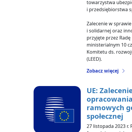
towarzystwa ubezp
i przedsiębiorstwa 
Zalecenie w sprawie
i solidarnej oraz in
przyjęte przez Rad
ministerialnym 10 c
Komitetu ds. rozwoj
(LEED).
Zobacz więcej
UE: Zaleceni
opracowani
ramowych g
społecznej
27 listopada 2023 r.