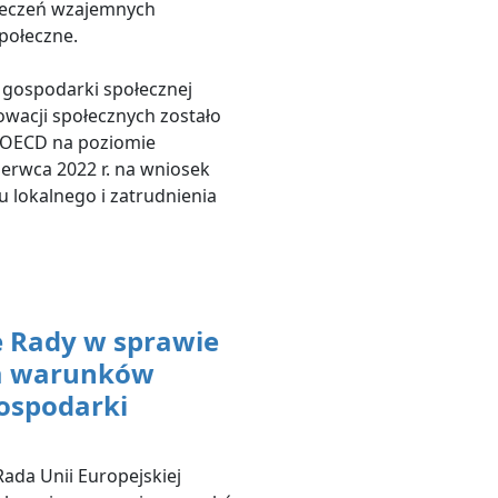
ieczeń wzajemnych
społeczne.
 gospodarki społecznej
nowacji społecznych zostało
ę OECD na poziomie
zerwca 2022 r. na wniosek
u lokalnego i zatrudnienia
e Rady w sprawie
a warunków
ospodarki
 Rada Unii Europejskiej