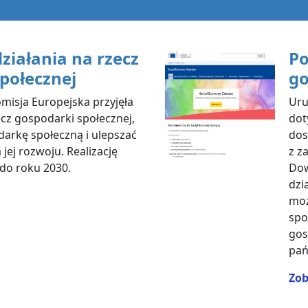
działania na rzecz
Po
połecznej
go
omisja Europejska przyjęła
Uru
ecz gospodarki społecznej,
dot
arkę społeczną i ulepszać
dos
jej rozwoju. Realizację
z z
do roku 2030.
Dow
dzi
moż
spo
gos
pań
Zob