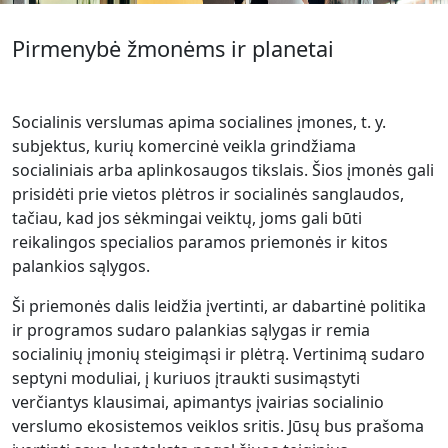
Pirmenybė žmonėms ir planetai
Socialinis verslumas apima socialines įmones, t. y.
subjektus, kurių komercinė veikla grindžiama
socialiniais arba aplinkosaugos tikslais. Šios įmonės gali
prisidėti prie vietos plėtros ir socialinės sanglaudos,
tačiau, kad jos sėkmingai veiktų, joms gali būti
reikalingos specialios paramos priemonės ir kitos
palankios sąlygos.
Ši priemonės dalis leidžia įvertinti, ar dabartinė politika
ir programos sudaro palankias sąlygas ir remia
socialinių įmonių steigimąsi ir plėtrą. Vertinimą sudaro
septyni moduliai, į kuriuos įtraukti susimąstyti
verčiantys klausimai, apimantys įvairias socialinio
verslumo ekosistemos veiklos sritis. Jūsų bus prašoma