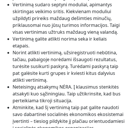
Vertinimą sudaro septyni moduliai, apimantys
skirtingas veikimo sritis. Kiekvienam moduliui
užpildyti prireiks maždaug dešimties minučių,
priklausomai nuo jūsų turimos informacijos. Taigi
visas vertinimas užtruks maždaug vieną valandą.
Vertinimą galite atlikti norima seka ir keliais
etapais.
Norint atlikti vertinimą, užsiregistruoti nebūtina,
tačiau, pabaigoje norėdami išsaugoti rezultatus,
turėsite susikurti paskyrą. Turėdami paskyrą taip
pat galėsite kurti grupes ir kviesti kitus dalyvius
atlikti vertinimą.
Neteisingų atsakymų NĖRA. Į klausimus stenkitės
atsakyti kuo sąžiningiau. Taip užtikrinsite, kad bus
perteikiama tikroji situacija.
Atminkite, kad šį vertinimą taip pat galite naudoti
savo dabartinei socialinės ekonomikos ekosistemai
įvertinti – tiesiog pildykite jį plačiau orientuodamiesi
į socialinės ekonomikos organizacijas.