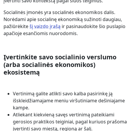
įvertinti savo kontekstą pagal šiuos teiginius.
Socialinės įmonės yra socialinės ekonomikos dalis.
Norėdami apie socialinę ekonomiką sužinoti daugiau,
pažiūrėkite
šį vaizdo įrašą
ir pasinaudokite šio puslapio
apačioje esančiomis nuorodomis.
Įvertinkite savo socialinio verslumo
(arba socialinės ekonomikos)
ekosistemą
Vertinimą galite atlikti savo kalba pasirinkę ją
išskleidžiamajame meniu viršutiniame dešiniajame
kampe.
Atliekant kiekvieną savęs vertinimą pateikiami
gerosios praktikos teiginiai, pagal kuriuos prašoma
įvertinti savo miestą, regioną ar šalį.