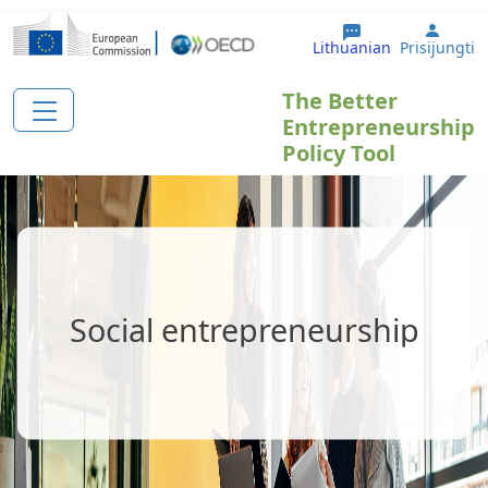
Pereiti į pagrindinį turinį
User 
Lithuanian
Prisijungti
The Better
Entrepreneurship
Policy Tool
Social entrepreneurship