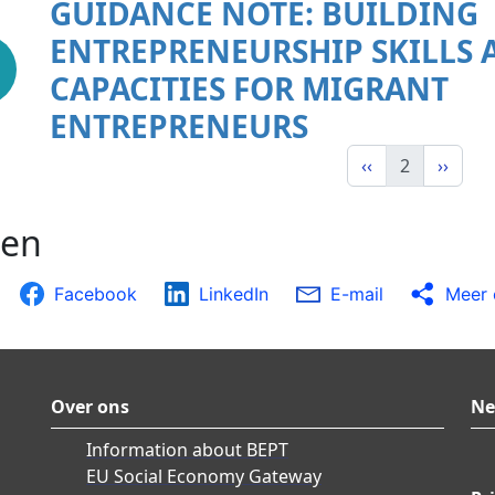
GUIDANCE NOTE: BUILDING
ENTREPRENEURSHIP SKILLS 
CAPACITIES FOR MIGRANT
ENTREPRENEURS
‹‹
2
››
len
Facebook
LinkedIn
E-mail
Meer 
Over ons
Ne
Information about BEPT
EU Social Economy Gateway