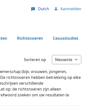
Dutch
Aanmelden
User account menu
aten
Richtsnoeren
Casusstudies
Sorteren op
nemerschap (bijv. vrouwen, jongeren,
 De richtsnoeren hebben betrekking op elke
beschrijven verschillende
t op: de richtsnoeren zijn alleen
 trefwoord zoeken om uw resultaten te