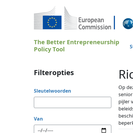
Overslaan en naar de inhoud gaan
The Better Entrepreneurship
S
Policy Tool
Ri
Filteropties
Op dez
Sleutelwoorden
senior
pijler
beleid
beschi
Van
beper