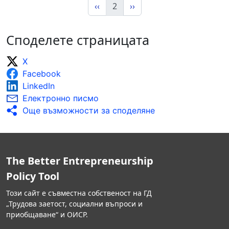
‹‹
2
››
Споделете страницата
X
Facebook
LinkedIn
Електронно писмо
Още възможности за споделяне
The Better Entrepreneurship
Policy Tool
Този сайт е съвместна собственост на ГД
„Трудова заетост, социални въпроси и
приобщаване“ и ОИСР.