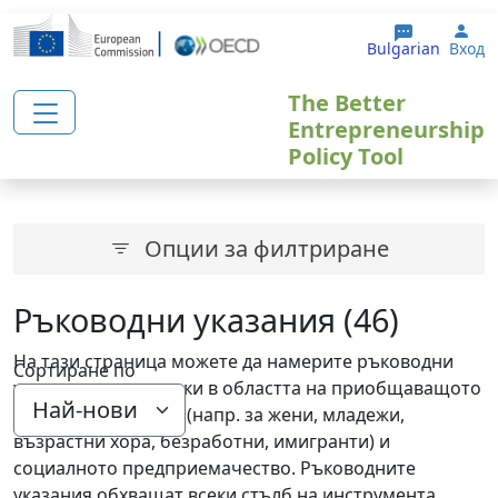
Премини към основното съдържание
Use
Bulgarian
Вход
The Better
Entrepreneurship
Policy Tool
Опции за филтриране
Ръководни указания (46)
На тази страница можете да намерите ръководни
Сортиране по
указания за политики в областта на приобщаващото
предприемачество (напр. за жени, младежи,
възрастни хора, безработни, имигранти) и
социалното предприемачество. Ръководните
указания обхващат всеки стълб на инструмента