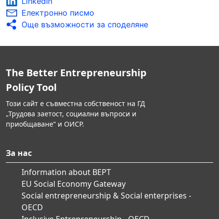
LinkedIn
Електронно писмо
Още възможности за споделяне
The Better Entrepreneurship
Policy Tool
Този сайт е съвместна собственост на ГД
„Трудова заетост, социални въпроси и
приобщаване“ и ОИСР.
За нас
Information about BEPT
EU Social Economy Gateway
Social entrepreneurship & Social enterprises -
OECD
Inclusive Entrepreneurship - OECD