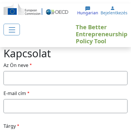
Ugrás a tartalomra
User a
Hungarian
Bejelentkezés
The Better
Entrepreneurship
Policy Tool
Kapcsolat
Az Ön neve
E-mail cím
Tárgy