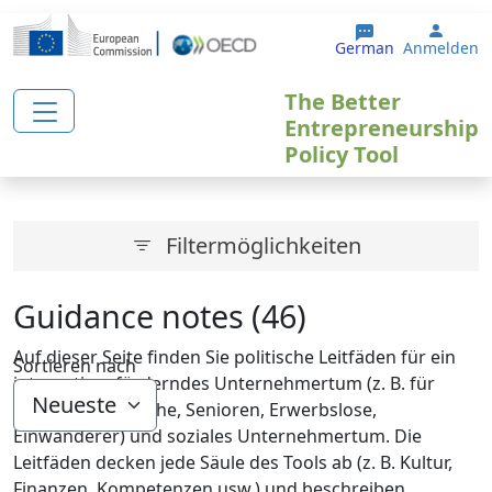
Direkt zum Inhalt
User 
German
Anmelden
The Better
Entrepreneurship
Policy Tool
Filtermöglichkeiten
Guidance notes (46)
Auf dieser Seite finden Sie politische Leitfäden für ein
Sortieren nach
integrationsförderndes Unternehmertum (z. B. für
Frauen, Jugendliche, Senioren, Erwerbslose,
Einwanderer) und soziales Unternehmertum. Die
Leitfäden decken jede Säule des Tools ab (z. B. Kultur,
Finanzen, Kompetenzen usw.) und beschreiben