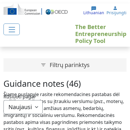
Pereiti į pagrindinį turinį
User 
Lithuanian
Prisijungti
The Better
Entrepreneurship
Policy Tool
Filtrų parinktys
Guidance notes (46)
Šiame puslapyje rasite rekomendacines pastabas dėl
Rūšiuoti pagal
politikos, susijusios su įtraukiu verslumu (pvz., moterų,
jaunimo, vyresnio amžiaus asmenų, bedarbių,
imigrantų) ir socialiniu verslumu. Rekomendacinės
pastabos apima visas pagrindines priemonės taikymo
sritis (pvz., kultūrą, finansus, įgūdžius ir kt.) ir pateikia