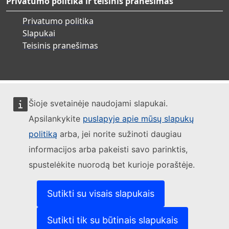
Privatumo politika ir teisinis pranešimas
Privatumo politika
Slapukai
Teisinis pranešimas
Šioje svetainėje naudojami slapukai.
Apsilankykite
puslapyje apie mūsų slapukų
politiką
arba, jei norite sužinoti daugiau
informacijos arba pakeisti savo parinktis,
spustelėkite nuorodą bet kurioje poraštėje.
Sutikti su visais slapukais
Sutikti tik su būtinais slapukais