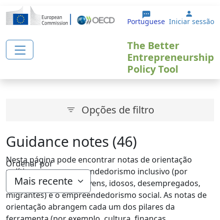
Passar para o conteúdo principal
User a
Portuguese
Iniciar sessão
The Better
Entrepreneurship
Policy Tool
Opções de filtro
Guidance notes (46)
Nesta página pode encontrar notas de orientação
Ordenar por
política para o empreendedorismo inclusivo (por
exemplo, mulheres, jovens, idosos, desempregados,
migrantes) e o empreendedorismo social. As notas de
orientação abrangem cada um dos pilares da
ferramenta (por exemplo, cultura, finanças,