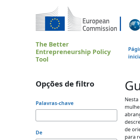
Passar para o conteúdo principal
The Better
Pági
Entrepreneurship Policy
inici
Tool
Gu
Opções de filtro
Nesta 
Palavras-chave
mulher
abrang
descre
de ori
De
para r