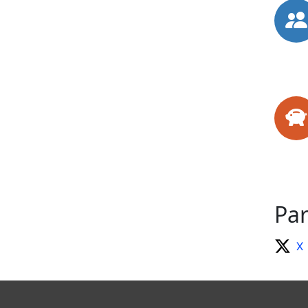
Par
X