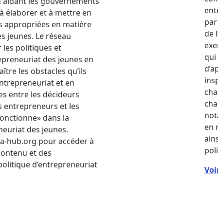
n aidant les gouvernements
ent
 à élaborer et à mettre en
par
s appropriées en matière
de 
s jeunes. Le réseau
exe
 les politiques et
qui
preneuriat des jeunes en
d’a
ître les obstacles qu’ils
ins
ntrepreneuriat et en
cha
ges entre les décideurs
cha
es entrepreneurs et les
not
fonctionne» dans la
en 
neuriat des jeunes.
ains
epa-hub.org pour accéder à
pol
contenu et des
politique d’entrepreneuriat
Voi