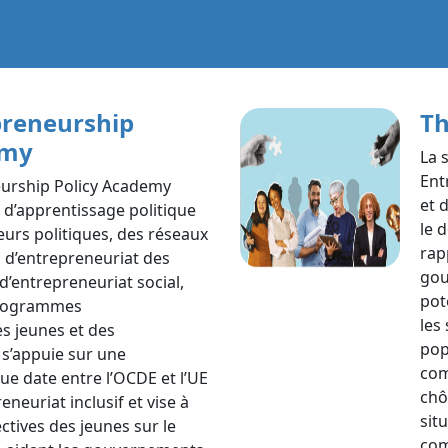
preneurship
Th
emy
La 
Ent
eurship Policy Academy
et 
 d’apprentissage politique
le 
eurs politiques, des réseaux
rap
s d’entrepreneuriat des
gou
d’entrepreneuriat social,
pot
programmes
les
s jeunes et des
pop
 s’appuie sur une
com
ue date entre l’OCDE et l’UE
chô
neuriat inclusif et vise à
sit
ctives des jeunes sur le
com