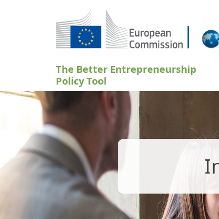
Aller au contenu principal
The Better Entrepreneurship
Policy Tool
I