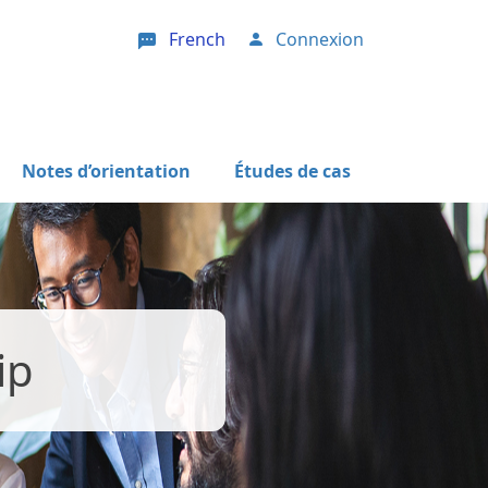
French
Connexion
User account menu
Notes d’orientation
Études de cas
ip