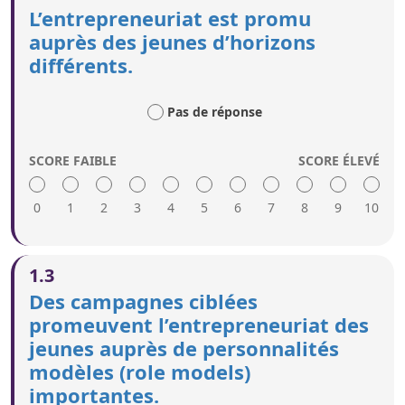
L’entrepreneuriat est promu
auprès des jeunes d’horizons
différents.
Pas de réponse
SCORE FAIBLE
SCORE ÉLEVÉ
0
1
2
3
4
5
6
7
8
9
10
Un score élevé indique:
1.3
Des campagnes d’information, des examples de «
Des campagnes ciblées
success-stories », des personnes jouant un rôle
promeuvent l’entrepreneuriat des
de modèle pour les jeunes (role models) et des
jeunes auprès de personnalités
concours sont utilisés pour inspirer les jeunes et
mettre en avant les jeunes entrepreneurs ayant
modèles (role models)
des parcours très différents et des entreprises
importantes.
variées.