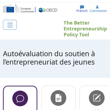
Aller au contenu principal
User 
French
Connexion
The Better
Entrepreneurship
Policy Tool
Autoévaluation du soutien à
l’entrepreneuriat des jeunes