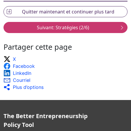
Un suivi et des évaluations de mi-parcours sont
mis en œuvre pour s’assurer que les activités
promotionnelles sont sur la bonne voie pour
atteindre leurs cibles et objectifs.
Les activités promotionnelles sont adaptées afin
de tenir compte des résultats du suivi et de
l’évaluation de mi-parcours.
Partager cette page
Des évaluations ex post sont menées afin de
mesurer l’impact des activités de promotion de
X
l’entrepreneuriat des jeunes et les résultats sont
Facebook
largement diffusés.
Les résultats du suivi et des évaluations sont
LinkedIn
largement diffusés et utilisés pour améliorer les
Courriel
campagnes de sensibilisation.
Plus d’options
The Better Entrepreneurship
Policy Tool