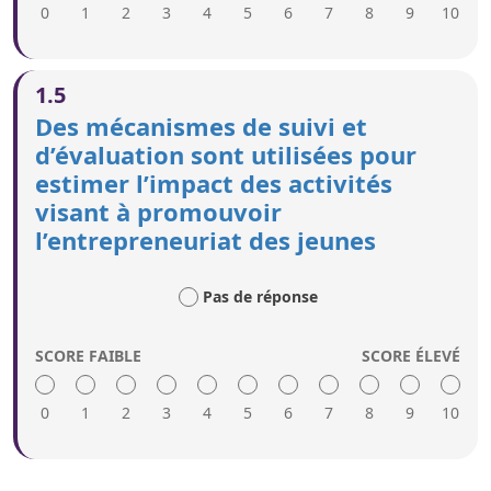
0
1
2
3
4
5
6
7
8
9
10
Un score élevé indique:
1.5
L’entrepreneuriat est présenté sous un jour
Des mécanismes de suivi et
positif dans le programme obligatoire de
d’évaluation sont utilisées pour
l’enseignement.
estimer l’impact des activités
L’éducation à l’entrepreneuriat couvre un large
éventail d’activités et de modèles
visant à promouvoir
entrepreneuriaux, p. ex. l’entrepreneuriat à
l’entrepreneuriat des jeunes
temps partiel, l’entrepreneuriat social.
Des formations sont dispensées afin que les
enseignants soient à même d’enseigner le
Pas de réponse
programme sur l’entrepreneuriat.
SCORE FAIBLE
SCORE ÉLEVÉ
0
1
2
3
4
5
6
7
8
9
10
Un score élevé indique: