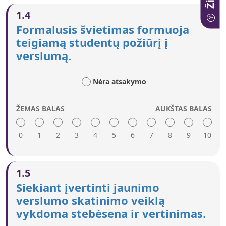
Aukštas įvertinimas reiškia:
1.4
Tikslinėmis kampanijomis siekiama informuoti
Formalusis švietimas formuoja
tėvus ir mokytojus apie jaunimo verslumą.
teigiamą studentų požiūrį į
Kuriamas teigiamas jaunų verslininkų įvaizdis.
verslumą.
Sektinų pavyzdžių dėmesį bandoma pritraukti per
skirtingus žiniasklaidos ir interneto kanalus.
Nėra atsakymo
ŽEMAS BALAS
AUKŠTAS BALAS
0
1
2
3
4
5
6
7
8
9
10
Aukštas įvertinimas reiškia:
1.5
Verslumas teigiamai vaizduojamas mokyklos
Siekiant įvertinti jaunimo
privalomojo mokymo programose.
verslumo skatinimo veiklą
Verslumo ugdymas apima daug verslumo
vykdoma stebėsena ir vertinimas.
aspektų ir modelių, pavyzdžiui, verslumas ne visą
darbo dieną, socialinis verslumas.