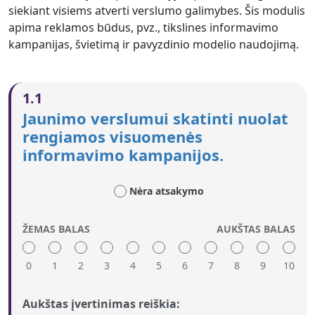
siekiant visiems atverti verslumo galimybes. Šis modulis
apima reklamos būdus, pvz., tikslines informavimo
kampanijas, švietimą ir pavyzdinio modelio naudojimą.
1.1
Jaunimo verslumui skatinti nuolat
rengiamos visuomenės
informavimo kampanijos.
Nėra atsakymo
ŽEMAS BALAS
AUKŠTAS BALAS
0
1
2
3
4
5
6
7
8
9
10
Aukštas įvertinimas reiškia: