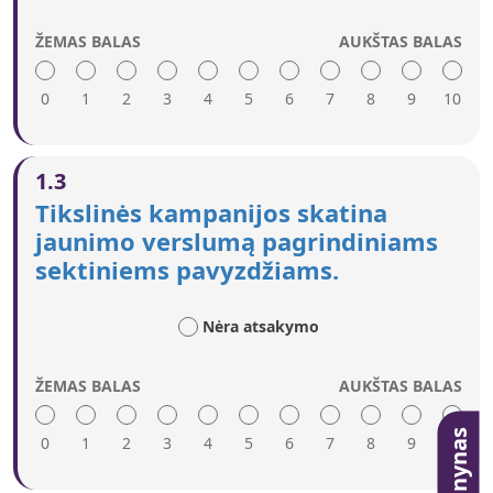
ŽEMAS BALAS
AUKŠTAS BALAS
0
1
2
3
4
5
6
7
8
9
10
Aukštas įvertinimas reiškia:
1.3
Pranešimai yra pritaikyti skirtingoms jaunimo
Tikslinės kampanijos skatina
grupėms.
jaunimo verslumą pagrindiniams
Kampanijomis siekiama įkvėpti jaunimą ir
sektiniems pavyzdžiams.
pasinaudoti jaunimo iš skirtingų grupių talentu.
Jauniems verslininkams, turintiems skirtingos
patirties ir vykdantiems verslą skirtingose srityse,
Nėra atsakymo
pristatyti pasitelkiamos sėkmės istorijos, sektini
pavyzdžiai ir verslumo apdovanojimai.
Jaunimo dėmesį bandoma pritraukti per
ŽEMAS BALAS
AUKŠTAS BALAS
atitinkamus žiniasklaidos ir interneto kanalus.
Žinynas
0
1
2
3
4
5
6
7
8
9
10