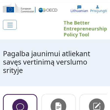
Pereiti į pagrindinį turinį
User 
Lithuanian
Prisijungti
The Better
Entrepreneurship
Policy Tool
Pagalba jaunimui atliekant
savęs vertinimą verslumo
srityje