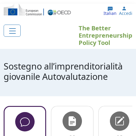
Salta al contenuto principale
User
Italian
Accedi
The Better
Entrepreneurship
Policy Tool
Sostegno all’imprenditorialità
giovanile Autovalutazione