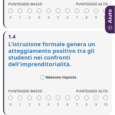
raggiungere i giovani.
PUNTEGGIO BASSO
PUNTEGGIO ALTO
Aiuto
0
1
2
3
4
5
6
7
8
9
10
Un punteggio alto include quanto segue:
1.4
Campagne mirate informano i genitori e gli
L'istruzione formale genera un
insegnanti sull'imprenditorialità giovanile.
atteggiamento positivo tra gli
È offerta un'immagine positiva
studenti nei confronti
dell'imprenditorialità giovanile.
I principali modelli di riferimento vengono
dell'imprenditorialità.
raggiunti tramite canali online e mediatici
adeguati.
Nessuna risposta
PUNTEGGIO BASSO
PUNTEGGIO ALTO
0
1
2
3
4
5
6
7
8
9
10