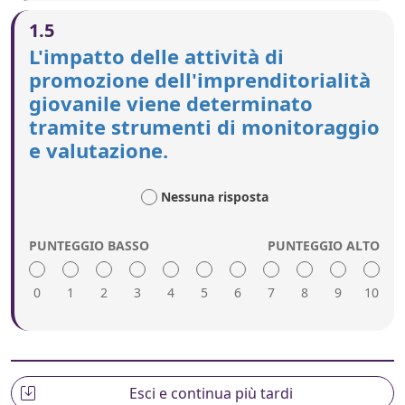
Un punteggio alto include quanto segue:
1.5
L'imprenditorialità è presentata in maniera
L'impatto delle attività di
positiva nei programmi scolastici obbligatori.
promozione dell'imprenditorialità
La formazione all'imprenditorialità comprende
giovanile viene determinato
varie tipologie e modelli di imprenditorialità, ad
esempio l'imprenditorialità a tempo parziale e
tramite strumenti di monitoraggio
l'imprenditorialità sociale.
e valutazione.
Gli insegnanti vengono formati
sull'insegnamento dei programmi di
imprenditorialità.
Nessuna risposta
PUNTEGGIO BASSO
PUNTEGGIO ALTO
0
1
2
3
4
5
6
7
8
9
10
Un punteggio alto include quanto segue:
Vengono condotte azioni di monitoraggio e
valutazioni intermedie per garantire che le