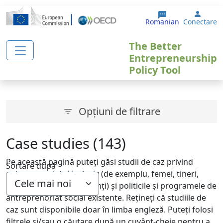
Sari la conținutul principal
User 
Romanian
Conectare
The Better
Entrepreneurship
Policy Tool
Opțiuni de filtrare
Case studies (143)
Pe această pagină puteți găsi studii de caz privind
Sortare după
antreprenoriatul incluziv (de exemplu, femei, tineri,
vârstnici, șomeri, imigranți) și politicile și programele de
antreprenoriat social existente. Rețineți că studiile de
caz sunt disponibile doar în limba engleză. Puteți folosi
filtrele și/sau o căutare după un cuvânt-cheie pentru a