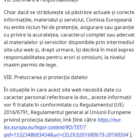
Chiar dacă se străduiește să păstreze actuale și corecte
informațiile, materialul și serviciul, Comisia Europeană
nu emite niciun fel de pretenție, asigurare sau garanție
cu privire la acuratețea, caracterul complet sau adecvat
al materialelor și serviciilor disponibile prin intermediul
site-ului web și, drept urmare, își declină în mod expres
responsabilitatea pentru erori și omisiuni, la nivelul
maxim permis de lege.
VIII. Prelucrarea și protecția datelor
În situațiile în care acest site web necesită date cu
caracter personal referitoare la dvs., aceste informații
vor fi tratate în conformitate cu Regulamentul (UE)
2016/6791, Regulamentul general al Uniunii Europene
privind protecția datelor, link [link către
https://eur-
lex.europa.eu/legal-content/RO/TXT/?
qid=1532348683434&uri=CELEX:02016R0679-20160504
].