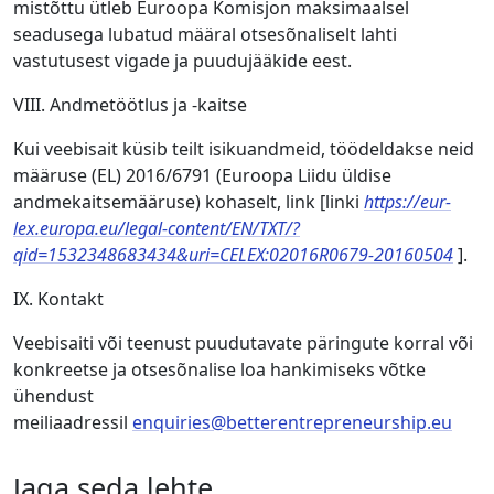
mistõttu ütleb Euroopa Komisjon maksimaalsel
seadusega lubatud määral otsesõnaliselt lahti
vastutusest vigade ja puudujääkide eest.
VIII. Andmetöötlus ja -kaitse
Kui veebisait küsib teilt isikuandmeid, töödeldakse neid
määruse (EL) 2016/6791 (Euroopa Liidu üldise
andmekaitsemääruse) kohaselt, link [linki
https://eur-
lex.europa.eu/legal-content/EN/TXT/?
qid=1532348683434&uri=CELEX:02016R0679-20160504
].
IX. Kontakt
Veebisaiti või teenust puudutavate päringute korral või
konkreetse ja otsesõnalise loa hankimiseks võtke
ühendust
meiliaadressil
enquiries@betterentrepreneurship.eu
Jaga seda lehte