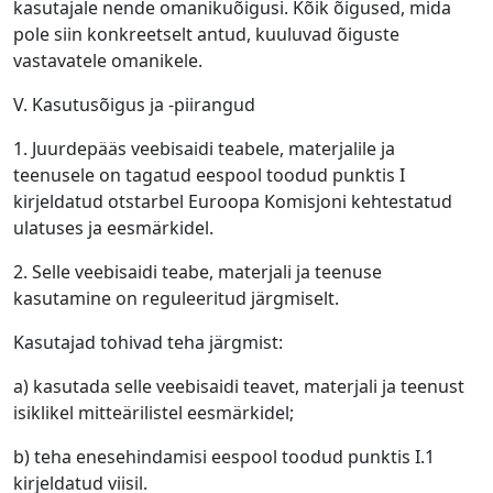
kasutajale nende omanikuõigusi. Kõik õigused, mida
pole siin konkreetselt antud, kuuluvad õiguste
vastavatele omanikele.
V. Kasutusõigus ja -piirangud
1. Juurdepääs veebisaidi teabele, materjalile ja
teenusele on tagatud eespool toodud punktis I
kirjeldatud otstarbel Euroopa Komisjoni kehtestatud
ulatuses ja eesmärkidel.
2. Selle veebisaidi teabe, materjali ja teenuse
kasutamine on reguleeritud järgmiselt.
Kasutajad tohivad teha järgmist:
a) kasutada selle veebisaidi teavet, materjali ja teenust
isiklikel mitteärilistel eesmärkidel;
b) teha enesehindamisi eespool toodud punktis I.1
kirjeldatud viisil.