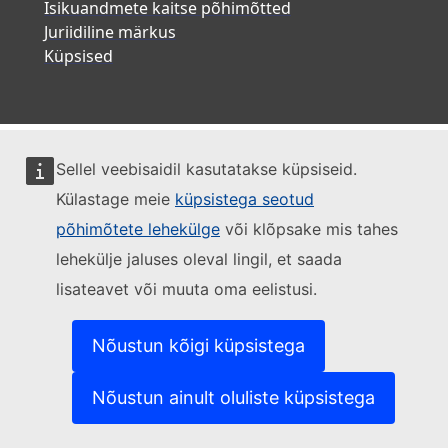
Isikuandmete kaitse põhimõtted
Juriidiline märkus
Küpsised
Sellel veebisaidil kasutatakse küpsiseid.
Külastage meie
küpsistega seotud
põhimõtete lehekülge
või klõpsake mis tahes
lehekülje jaluses oleval lingil, et saada
lisateavet või muuta oma eelistusi.
Nõustun kõigi küpsistega
Nõustun ainult oluliste küpsistega