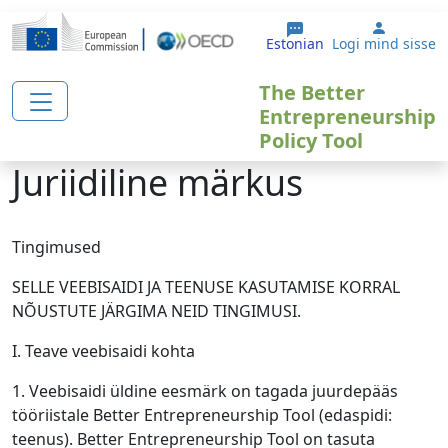
Liigu edasi põhisisu juurde
User ac
Estonian
Logi mind sisse
The Better
Entrepreneurship
Policy Tool
Juriidiline märkus
Tingimused
SELLE VEEBISAIDI JA TEENUSE KASUTAMISE KORRAL
NÕUSTUTE JÄRGIMA NEID TINGIMUSI.
I. Teave veebisaidi kohta
1. Veebisaidi üldine eesmärk on tagada juurdepääs
tööriistale Better Entrepreneurship Tool (edaspidi:
teenus). Better Entrepreneurship Tool on tasuta