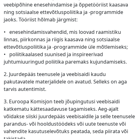
veebipõhine enesehindamise ja õppetööriist kaasava
ning sotsiaalse ettevõtluspoliitika ja -programmide
jaoks. Tööriist hõlmab järgmist:
• enesehindamisvahendid, mis loovad raamistiku
linnas, piirkonnas ja riigis kaasava ning sotsiaalse
ettevõtluspoliitika ja -programmide üle mõtlemiseks;
• poliitikaalased suunised ja inspireerivad
juhtumiuuringud poliitika paremaks kujundamiseks.
2. Juurdepääs teenusele ja veebisaidi kaudu
pakutavatele materjalidele on avatud. Selleks on aga
tarvis autentimist.
3. Euroopa Komisjon teeb jõupingutusi veebisaidi
katkematu kättesaadavuse tagamiseks. Aeg-ajalt
võidakse siiski juurdepääs veebisaidile ja selle teenusele
parandus- või hooldustöödeks või uute teenuste või
vahendite kasutuselevõtuks peatada, seda piirata või
takistada.