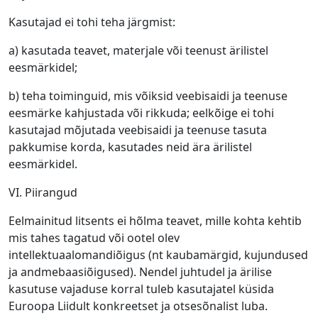
Kasutajad ei tohi teha järgmist:
a) kasutada teavet, materjale või teenust ärilistel
eesmärkidel;
b) teha toiminguid, mis võiksid veebisaidi ja teenuse
eesmärke kahjustada või rikkuda; eelkõige ei tohi
kasutajad mõjutada veebisaidi ja teenuse tasuta
pakkumise korda, kasutades neid ära ärilistel
eesmärkidel.
VI. Piirangud
Eelmainitud litsents ei hõlma teavet, mille kohta kehtib
mis tahes tagatud või ootel olev
intellektuaalomandiõigus (nt kaubamärgid, kujundused
ja andmebaasiõigused). Nendel juhtudel ja ärilise
kasutuse vajaduse korral tuleb kasutajatel küsida
Euroopa Liidult konkreetset ja otsesõnalist luba.