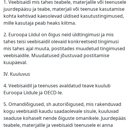
1. Veebisaidi mis tahes teabele, materjalile või teenusele
juurdepääsu ja teabe, materjali või teenuse kasutamise
kohta kehtivad käesolevad üldised kasutustingimused,
mille kasutaja peab heaks kiitma.
2. Euroopa Liidul on õigus neid üldtingimusi ja mis
tahes teisi veebisaidil olevaid konkreetseid tingimusi
mis tahes ajal muuta, postitades muudetud tingimused
veebisaidile. Muudatused jõustuvad postitamise
kuupäeval.
IV. Kuuluvus
4. Veebisaidil ja teenuses avaldatud teave kuulub
Euroopa Liidule ja OECD-le.
5. Omandiõigused, sh autoriõigused, mis rakenduvad
kogu veebisaidi kaudu saadaolevale sisule, kuuluvad
seaduse kohaselt nende õiguste omanikele. Juurdepääs
teabele, materjalile ja veebisaidi teenusele ei anna