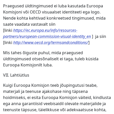
Praegused üldtingimused ei luba kasutada Euroopa
Komisjoni või OECD visuaalset identiteeti ega logo.
Nende kohta kehtivad konkreetsed tingimused, mida
saate vaadata vastavalt siin
[linki
https://ec.europa.eu/info/resources-
partners/european-commission-visual-identity_en
] ja siin
[linki
http://www.oecd.org/termsandconditions/
]
Mis tahes õiguste puhul, mida praegused
üldtingimused otsesõnaliselt ei taga, tuleb küsida
Euroopa Komisjonilt luba.
VII. Lahtiütlus
Kuigi Euroopa Komisjon teeb jõupingutusi teabe,
materjali ja teenuse ajakohase ning täpsena
hoidmiseks, ei esita Euroopa Komisjon väiteid, kindlusta
ega anna garantiisid veebisaidil olevate materjalide ja
teenuste täpsuse, täielikkuse või adekvaatsuse kohta,