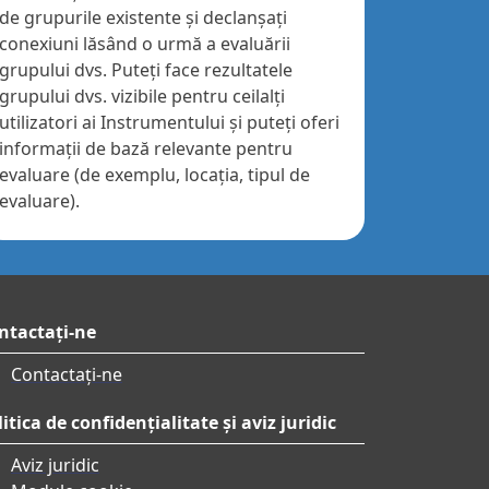
de grupurile existente și declanșați
conexiuni lăsând o urmă a evaluării
grupului dvs. Puteți face rezultatele
grupului dvs. vizibile pentru ceilalți
utilizatori ai Instrumentului și puteți oferi
informații de bază relevante pentru
evaluare (de exemplu, locația, tipul de
evaluare).
ntactați-ne
Contactați-ne
itica de confidențialitate și aviz juridic
Aviz juridic