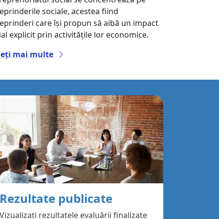
reprinderile sociale, acestea fiind
reprinderi care își propun să aibă un impact
al explicit prin activitățile lor economice.
eți mai multe
Rezultate publicate
Vizualizați rezultatele evaluării finalizate