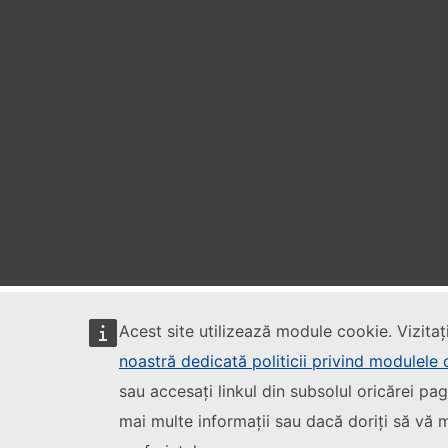
Acest site utilizează module cookie. Vizitaț
noastră dedicată politicii privind modulele
sau accesați linkul din subsolul oricărei pag
mai multe informații sau dacă doriți să vă m