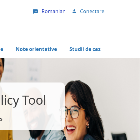
Romanian
Conectare
User account menu
te
Note orientative
Studii de caz
icy Tool
s