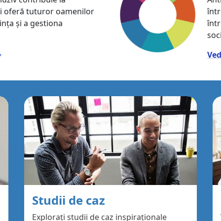
și oferă tuturor oamenilor
înt
ința și a gestiona
înt
soci
Ved
Studii de caz
Explorați studii de caz inspiraționale