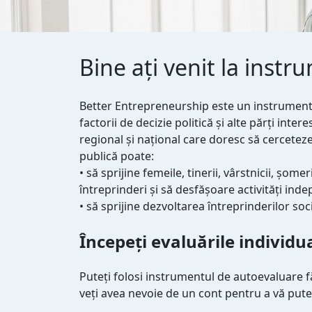
Bine ați venit la inst
Better Entrepreneurship este un instrumen
factorii de decizie politică și alte părți intere
regional și național care doresc să cerceteze
publică poate:
• să sprijine femeile, tinerii, vârstnicii, șomer
întreprinderi și să desfășoare activități in
• să sprijine dezvoltarea întreprinderilor soc
Începeți evaluările individu
Puteți folosi instrumentul de autoevaluare fă
veți avea nevoie de un cont pentru a vă putea