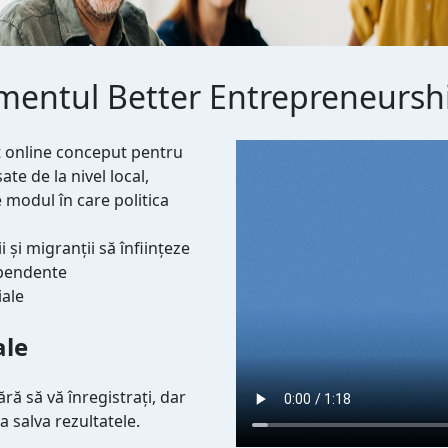
rumentul Better Entrepreneurshi
Video file
t online conceput pentru
sate de la nivel local,
 modul în care politica
ii și migranții să înființeze
dependente
iale
ale
ră să vă înregistrați, dar
 salva rezultatele.