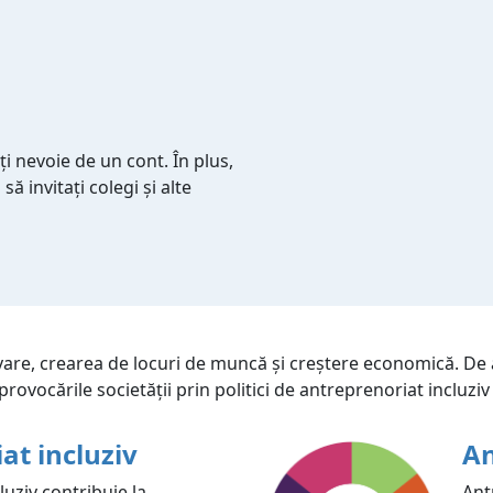
ți nevoie de un cont. În plus,
să invitați colegi și alte
vare, crearea de locuri de muncă și creștere economică. De
provocările societății prin politici de antreprenoriat incluziv
at incluziv
An
luziv contribuie la
Ant