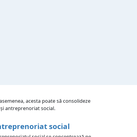
 asemenea, acesta poate să consolideze
 și antreprenoriat social.
treprenoriat social
reprenoriatul social se concentrează pe