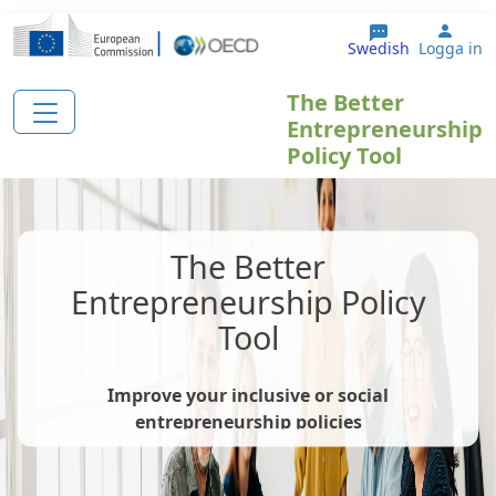
Hoppa till huvudinnehåll
User
Swedish
Logga in
The Better
Entrepreneurship
Policy Tool
The Better
Entrepreneurship Policy
Tool
Improve your inclusive or social
entrepreneurship policies