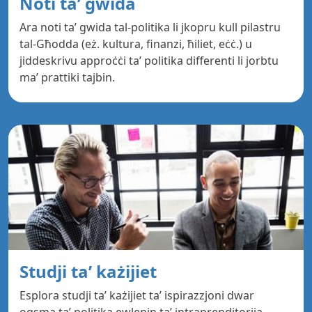
Noti ta’ gwida
Ara noti ta’ gwida tal-politika li jkopru kull pilastru
tal-Għodda (eż. kultura, finanzi, ħiliet, eċċ.) u
jiddeskrivu approċċi ta’ politika differenti li jorbtu
ma’ prattiki tajbin.
Studji ta’ każijiet
Esplora studji ta’ każijiet ta’ ispirazzjoni dwar