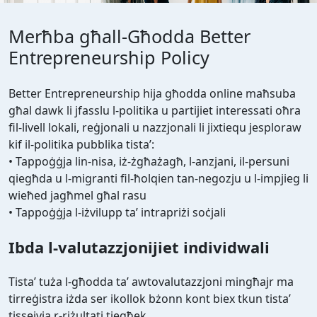
Merħba għall-Għodda Better
Entrepreneurship Policy
Better Entrepreneurship hija għodda online maħsuba
għal dawk li jfasslu l-politika u partijiet interessati oħra
fil-livell lokali, reġjonali u nazzjonali li jixtiequ jesploraw
kif il-politika pubblika tista’:
• Tappoġġja lin-nisa, iż-żgħażagħ, l-anzjani, il-persuni
qiegħda u l-migranti fil-ħolqien tan-negozju u l-impjieg li
wieħed jagħmel għal rasu
• Tappoġġja l-iżvilupp ta’ intrapriżi soċjali
Ibda l-valutazzjonijiet individwali
Tista’ tuża l-għodda ta’ awtovalutazzjoni mingħajr ma
tirreġistra iżda ser ikollok bżonn kont biex tkun tista’
tissejvja r-riżultati tiegħek.