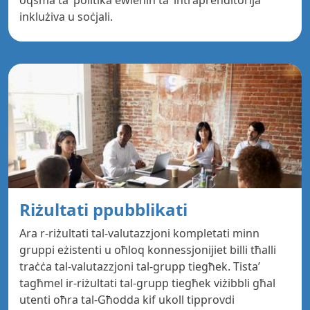
oqsma ta’ politika ewlenin ta’ intraprenditorija
inklużiva u soċjali.
Riżultati ppubblikati
Ara r-riżultati tal-valutazzjoni kompletati minn
gruppi eżistenti u oħloq konnessjonijiet billi tħalli
traċċa tal-valutazzjoni tal-grupp tiegħek. Tista’
tagħmel ir-riżultati tal-grupp tiegħek viżibbli għal
utenti oħra tal-Għodda kif ukoll tipprovdi