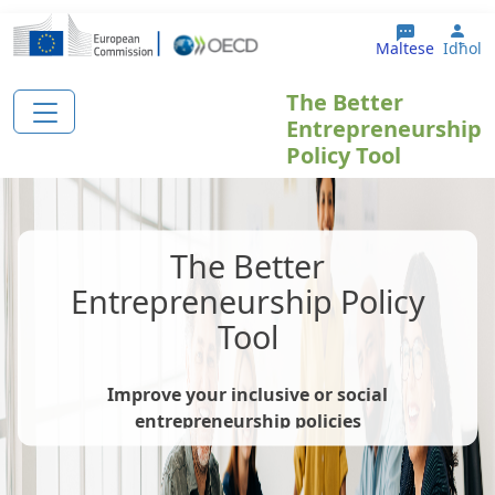
Skip to main content
Use
Maltese
Idħol
The Better
Entrepreneurship
Policy Tool
The Better
Entrepreneurship Policy
Tool
Improve your inclusive or social
entrepreneurship policies