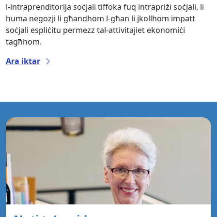
l-intraprenditorija soċjali tiffoka fuq intrapriżi soċjali, li
huma negozji li għandhom l-għan li jkollhom impatt
soċjali espliċitu permezz tal-attivitajiet ekonomiċi
tagħhom.
Ara iktar