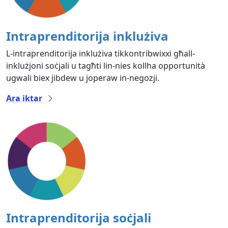
Intraprenditorija inklużiva
L-intraprenditorija inklużiva tikkontribwixxi għall-
inklużjoni soċjali u tagħti lin-nies kollha opportunità
ugwali biex jibdew u joperaw in-negozji.
Ara iktar
Intraprenditorija soċjali