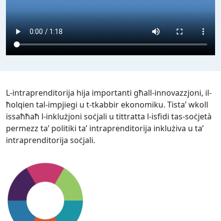
L-intraprenditorija hija importanti għall-innovazzjoni, il-
ħolqien tal-impjiegi u t-tkabbir ekonomiku. Tista’ wkoll
issaħħaħ l-inklużjoni soċjali u tittratta l-isfidi tas-soċjetà
permezz ta’ politiki ta’ intraprenditorija inklużiva u ta’
intraprenditorija soċjali.