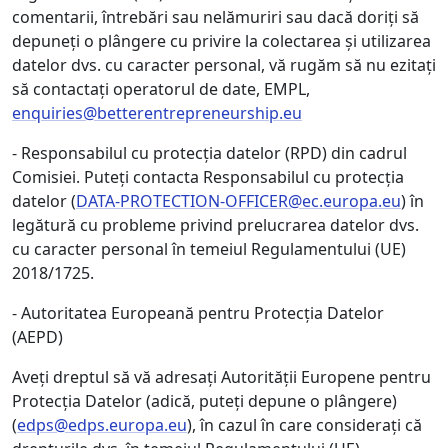
comentarii, întrebări sau nelămuriri sau dacă doriți să
depuneți o plângere cu privire la colectarea și utilizarea
datelor dvs. cu caracter personal, vă rugăm să nu ezitați
să contactați operatorul de date, EMPL,
enquiries@betterentrepreneurship.eu
- Responsabilul cu protecția datelor (RPD) din cadrul
Comisiei. Puteți contacta Responsabilul cu protecția
datelor (
DATA-PROTECTION-OFFICER@ec.europa.eu
) în
legătură cu probleme privind prelucrarea datelor dvs.
cu caracter personal în temeiul Regulamentului (UE)
2018/1725.
- Autoritatea Europeană pentru Protecția Datelor
(AEPD)
Aveți dreptul să vă adresați Autorității Europene pentru
Protecția Datelor (adică, puteți depune o plângere)
(
edps@edps.europa.eu
), în cazul în care considerați că