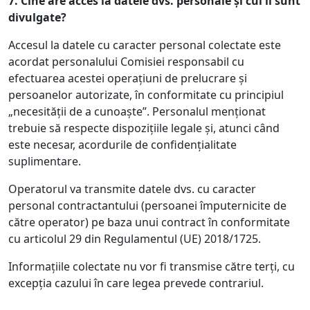
7.
Cine are acces la datele dvs. personale și cui îi sunt
divulgate?
Accesul la datele cu caracter personal colectate este
acordat personalului Comisiei responsabil cu
efectuarea acestei operațiuni de prelucrare și
persoanelor autorizate, în conformitate cu principiul
„necesității de a cunoaște”. Personalul menționat
trebuie să respecte dispozițiile legale și, atunci când
este necesar, acordurile de confidențialitate
suplimentare.
Operatorul va transmite datele dvs. cu caracter
personal contractantului (persoanei împuternicite de
către operator) pe baza unui contract în conformitate
cu articolul 29 din Regulamentul (UE) 2018/1725.
Informațiile colectate nu vor fi transmise către terți, cu
excepția cazului în care legea prevede contrariul.