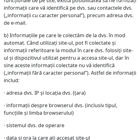
funcționale de pe site, există posibilitatea să ne furnizați
informații care vă identifică pe dvs. sau contactele dvs.
(„informații cu caracter personal”), precum adresa dvs.
de e-mail.
b) Informațiile pe care le colectăm de la dvs. în mod
automat. Când utilizați site-ul, pot fi colectate și
informații referitoare la modul în care dvs. folosiți site-
ul și dispozitivul utilizat pentru a accesa site-ul, dar în
sine aceste informații colectate nu vă identifică
(„informații fără caracter personal”). Astfel de informații
includ:
· adresa dvs. IP și locația dvs. (țara)
· informații despre browserul dvs. (inclusiv tipul,
funcțiile și limba browserului)
· sistemul dvs. de operare
· data și ora la care ați accesat site-ul