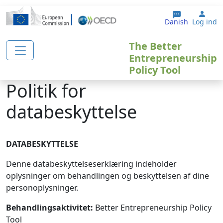
Gå til hovedindhold
User
Danish
Log ind
The Better
Entrepreneurship
Policy Tool
Politik for
databeskyttelse
DATABESKYTTELSE
Denne databeskyttelseserklæring indeholder
oplysninger om behandlingen og beskyttelsen af dine
personoplysninger.
Behandlingsaktivitet:
Better Entrepreneurship Policy
Tool