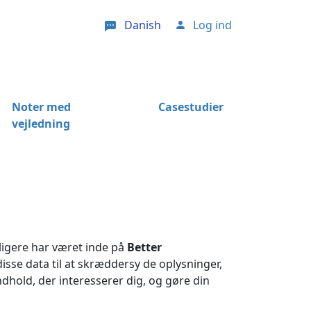
Danish
Log ind
User account menu
Noter med
Casestudier
vejledning
ligere har været inde på
Better
isse data til at skræddersy de oplysninger,
ndhold, der interesserer dig, og gøre din