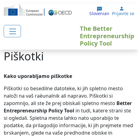
Skip to main content
User 
Slovenian
Prijavite se
The Better
Entrepreneurship
Policy Tool
Piškotki
Kako uporabljamo piškotke
Piškotki so besedilne datoteke, ki jih spletno mesto
naloži na vaš raèunalnik ali napravo. Piškotki si
zapomnijo, ali ste že prej obiskali spletno mesto
Better
Entrepreneurship Policy Tool
in tudi, katere strani ste
si ogledali. Spletna mesta lahko nato uporabijo te
podatke, da prilagodijo informacije, ki jih prejmete med
brskanjem, glede na vaše predhodne obiske in