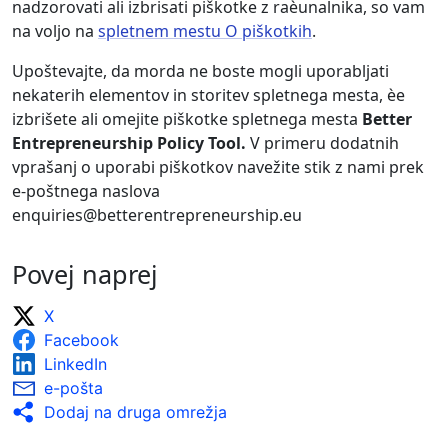
nadzorovati ali izbrisati piškotke z raèunalnika, so vam
na voljo na
spletnem mestu O piškotkih
.
Upoštevajte, da morda ne boste mogli uporabljati
nekaterih elementov in storitev spletnega mesta, èe
izbrišete ali omejite piškotke spletnega mesta
Better
Entrepreneurship Policy Tool.
V primeru dodatnih
vprašanj o uporabi piškotkov navežite stik z nami prek
e-poštnega naslova
enquiries@betterentrepreneurship.eu
Povej naprej
X
Facebook
LinkedIn
e-pošta
Dodaj na druga omrežja