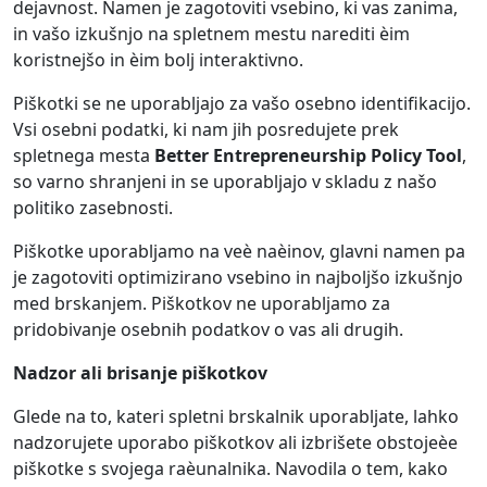
dejavnost. Namen je zagotoviti vsebino, ki vas zanima,
in vašo izkušnjo na spletnem mestu narediti èim
koristnejšo in èim bolj interaktivno.
Piškotki se ne uporabljajo za vašo osebno identifikacijo.
Vsi osebni podatki, ki nam jih posredujete prek
spletnega mesta
Better Entrepreneurship Policy Tool
,
so varno shranjeni in se uporabljajo v skladu z našo
politiko zasebnosti.
Piškotke uporabljamo na veè naèinov, glavni namen pa
je zagotoviti optimizirano vsebino in najboljšo izkušnjo
med brskanjem. Piškotkov ne uporabljamo za
pridobivanje osebnih podatkov o vas ali drugih.
Nadzor ali brisanje piškotkov
Glede na to, kateri spletni brskalnik uporabljate, lahko
nadzorujete uporabo piškotkov ali izbrišete obstojeèe
piškotke s svojega raèunalnika. Navodila o tem, kako