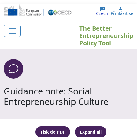
Přejít k hlavnímu obsahu
User 
Czech
Přihlásit se
The Better
Entrepreneurship
Policy Tool
Guidance note: Social
Entrepreneurship Culture
Tisk do PDF
Expand all