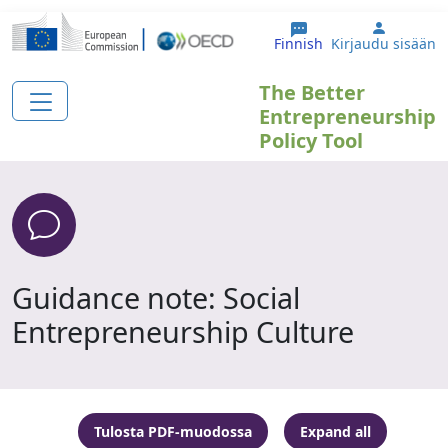
Hyppää pääsisältöön
User ac
Finnish
Kirjaudu sisään
The Better
Entrepreneurship
Policy Tool
Guidance note: Social
Entrepreneurship Culture
Tulosta PDF-muodossa
Expand all