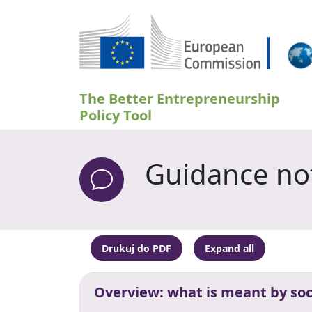
Przejdź do treści
The Better Entrepreneurship
Policy Tool
Guidance not
Drukuj do PDF
Expand all
Overview: what is meant by soc