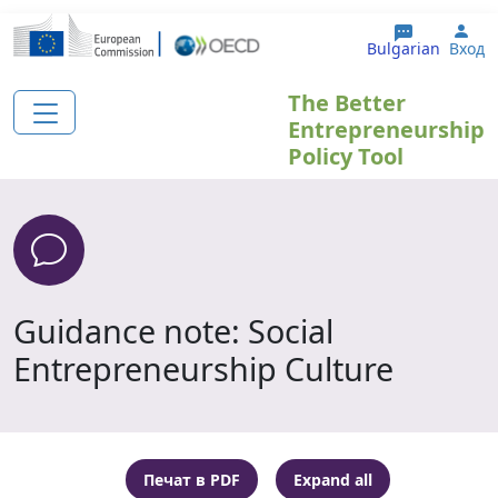
Премини към основното съдържание
Use
Bulgarian
Вход
The Better
Entrepreneurship
Policy Tool
Guidance note: Social
Entrepreneurship Culture
Печат в PDF
Expand all