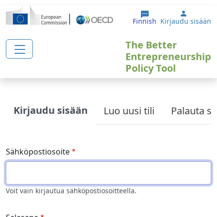
Hyppää pääsisältöön
User ac
Finnish
Kirjaudu sisään
The Better
Entrepreneurship
Policy Tool
Primary tabs
Kirjaudu sisään
Luo uusi tili
Palauta sa
Sähköpostiosoite
Voit vain kirjautua sähköpostiosoitteella.