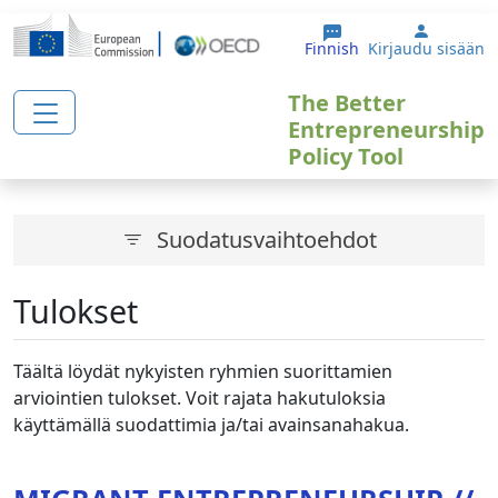
Hyppää pääsisältöön
User ac
Finnish
Kirjaudu sisään
The Better
Entrepreneurship
Policy Tool
Suodatusvaihtoehdot
Tulokset
Täältä löydät nykyisten ryhmien suorittamien
arviointien tulokset. Voit rajata hakutuloksia
käyttämällä suodattimia ja/tai avainsanahakua.