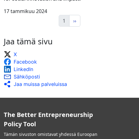
17 tammikuu 2024
1
››
Jaa tämä sivu
X
Facebook
LinkedIn
Sähköposti
Jaa muissa palveluissa
The Better Entrepreneurship
Policy Tool
Tämän sivuston omistavat yhdessä Euroopan