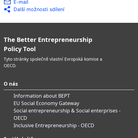
E-mail
zastoupené a znevýhodněné skupiny a o jejich
Další možnosti sdílení
výsledcích se rozsáhle informuje.
Výsledky monitoringu a hodnocení se rozsáhle
zveřejňují a používají se ke zdokonalení
osvětových kampaní.
The Better Entrepreneurship
Policy Tool
Tyto stránky společně vlastní Evropská komise a
OECD.
O nás
Information about BEPT
EU Social Economy Gateway
Social entrepreneurship & Social enterprises -
OECD
Inclusive Entrepreneurship - OECD