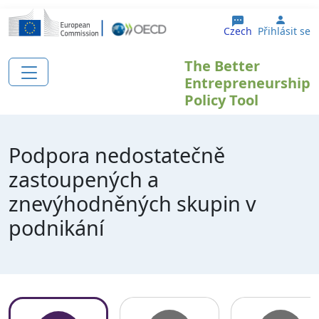
Přejít k hlavnímu obsahu
User 
Czech
Přihlásit se
The Better
Entrepreneurship
Policy Tool
Podpora nedostatečně
zastoupených a
znevýhodněných skupin v
podnikání