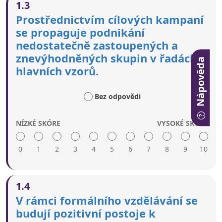
1.3
Používají se kampaně, příklady úspěšných aktivit,
Prostřednictvím cílových kampaní
vzory a podnikatelské ceny k inspiraci členů
se propaguje podnikání
nedostatečně zastoupených a znevýhodněných
nedostatečně zastoupených a
skupin.
Sdělení se přizpůsobují na míru různým profilům
znevýhodněných skupin v řadách
Nápověda
nedostatečně zastoupených a znevýhodněných
hlavních vzorů.
skupin, například žen, nedávných přistěhovalců,
Romů, osob se zdravotním postižením, mladších
a starších lidí.
Bez odpovědi
Používají se také odpovídající sdělení k
informování o rizicích podnikání.
NÍZKÉ SKÓRE
VYSOKÉ SKÓRE
K oslovování různých nedostatečně zastoupených
a znevýhodněných skupin se využívají vhodná
média a online kanály.
0
1
2
3
4
5
6
7
8
9
10
Vysoké skóre zahrnuje:
1.4
Pomocí cílených kampaní se informují kariérní
V rámci formálního vzdělávání se
poradci, veřejné služby zaměstnanosti a odbory o
budují pozitivní postoje k
potenciálu podnikání u lidí s rozmanitými profily