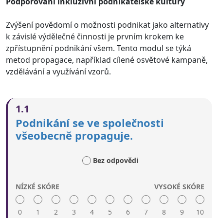
Podporování inkluzivní podnikatelské kultury
Zvýšení povědomí o možnosti podnikat jako alternativy
k závislé výdělečné činnosti je prvním krokem ke
zpřístupnění podnikání všem. Tento modul se týká
metod propagace, například cílené osvětové kampaně,
vzdělávání a využívání vzorů.
1.1
Podnikání se ve společnosti
všeobecně propaguje.
Bez odpovědi
NÍZKÉ SKÓRE
VYSOKÉ SKÓRE
0
1
2
3
4
5
6
7
8
9
10