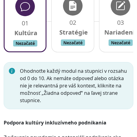
02
03
01
Nezačaté
Nezačaté
Nezačaté
Ohodnoťte každý modul na stupnici v rozsahu
od 0 do 10. Ak nemáte odpoveď alebo otázka
nie je relevantná pre váš kontext, kliknite na
možnosť „Žiadna odpoveď“ na ľavej strane
stupnice.
Podpora kultúry inkluzívneho podnikania