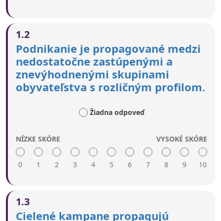
1.2
Podnikanie je propagované medzi
nedostatočne zastúpenými a
znevýhodnenými skupinami
obyvateľstva s rozličným profilom.
Žiadna odpoveď
NÍZKE SKÓRE
VYSOKÉ SKÓRE
0
1
2
3
4
5
6
7
8
9
10
Vysoký počet bodov znamená:
1.3
Kampane, úspešné príbehy, vzorové príklady a
Cielené kampane propagujú
ocenenia sa uplatňujú ako inšpirácia pre osoby