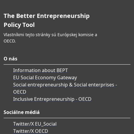
a výsledky týchto hodnotení sa verejne vykazujú.
Výsledky monitorovania a hodnotenia sa verejne
The Better Entrepreneurship
vykazujú a používajú s cieľom zlepšovať kampane
na zvyšovanie povedomia.
Policy Tool
Vlastníkmi tejto stránky sú Európskej komisie a
OECD.
O nás
Information about BEPT
EU Social Economy Gateway
Social entrepreneurship & Social enterprises -
OECD
Inclusive Entrepreneurship - OECD
Sociálne médiá
Twitter/X EU_Social
Twitter/X OECD