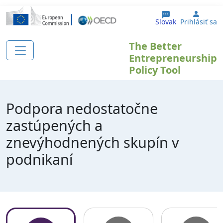
Skočiť na hlavný obsah
User 
Slovak
Prihlásiť sa
The Better
Entrepreneurship
Policy Tool
Podpora nedostatočne
zastúpených a
znevýhodnených skupín v
podnikaní