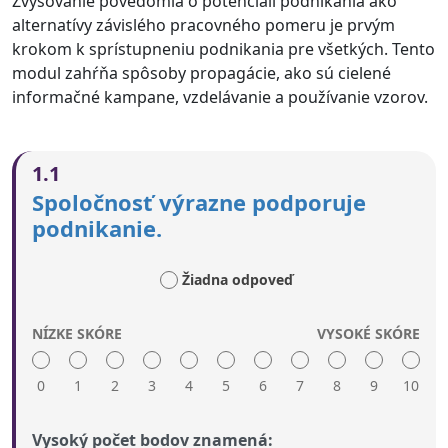
Zvyšovanie povedomia o potenciáli podnikania ako
alternatívy závislého pracovného pomeru je prvým
krokom k sprístupneniu podnikania pre všetkých. Tento
modul zahŕňa spôsoby propagácie, ako sú cielené
informačné kampane, vzdelávanie a používanie vzorov.
1.1
Spoločnosť výrazne podporuje
podnikanie.
Žiadna odpoveď
NÍZKE SKÓRE
VYSOKÉ SKÓRE
0
1
2
3
4
5
6
7
8
9
10
Vysoký počet bodov znamená: