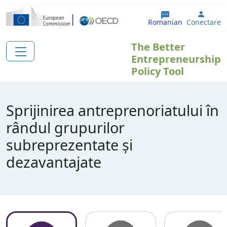
Sari la conținutul principal
User 
Romanian
Conectare
The Better
Entrepreneurship
Policy Tool
Sprijinirea antreprenoriatului în
rândul grupurilor
subreprezentate și
dezavantajate