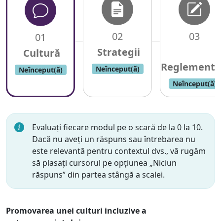
02
03
01
Neînceput(ă)
Neînceput(ă)
Neînceput(ă)
Evaluați fiecare modul pe o scară de la 0 la 10.
Dacă nu aveți un răspuns sau întrebarea nu
este relevantă pentru contextul dvs., vă rugăm
să plasați cursorul pe opțiunea „Niciun
răspuns” din partea stângă a scalei.
Promovarea unei culturi incluzive a