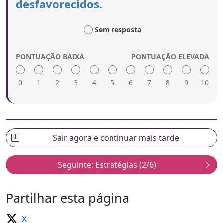
desfavorecidos.
diversificado de empreendedores (géneros
diferentes, origem étnica, idade, grau de
deficiência, etc.).
Sem resposta
A formação recebida por professores sobre o
ensino do empreendedorismo nos programas
escolares.
PONTUAÇÃO BAIXA
PONTUAÇÃO ELEVADA
O encorajamento de estudantes a considerar o
empreendedorismo como um caminho de
0
1
2
3
4
5
6
7
8
9
10
carreira
Uma pontuação alta inclui:
O estabelecimento de objetivos mensuráveis para
o alcance a diferentes grupos sub-representados
e desfavorecidos.
O acompanhamento e avaliações intercalares
asseguram que as atividades promocionais estão
no bom caminho para atingir as suas metas e
objetivos para os diferentes grupos sub-
Partilhar esta página
representados e desfavorecidos.
Atividades promocionais ajustadas para ter em
X
conta os resultados da monitorização e da