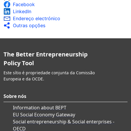
Facebook
avaliação intercalar.
São realizadas avaliações ex post para medir o
LinkedIn
impacto das atividades de promoção do
Endereço electrónico
empreendedorismo destinadas a grupos sub-
Outras opções
representados e desfavorecidos, com os
resultados amplamente divulgados.
Monitorização e avaliação de resultados
amplamente divulgados e utilizados para
The Better Entrepreneurship
melhorar as campanhas de sensibilização.
Policy Tool
Este sítio é propriedade conjunta da Comissão
Europeia e da OCDE.
Sobre nós
Information about BEPT
EU Social Economy Gateway
Social entrepreneurship & Social enterprises -
OECD