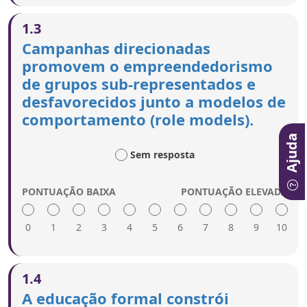
Uma pontuação alta inclui:
1.3
Campanhas, histórias de sucesso, modelos e
Campanhas direcionadas
prémios de empreendedorismo utilizados para
promovem o empreendedorismo
inspirar pessoas de grupos sub-representados e
de grupos sub-representados e
desfavorecidos.
Mensagens adaptadas a diferentes perfis de
desfavorecidos junto a modelos de
grupos sub-representados e desfavorecidos, por
comportamento (role models).
exemplo, mulheres, migrantes recentes,
população cigana, pessoas com deficiência,
Ajuda
jovens e idosos.
Sem resposta
Mensagens informativas adaptadas sobre o
papel do risco no empreendedorismo.
PONTUAÇÃO BAIXA
PONTUAÇÃO ELEVADA
A utilização de meios adequados e canais online
para chegar a diferentes grupos sub-
representados e desfavorecidos.
0
1
2
3
4
5
6
7
8
9
10
Uma pontuação alta inclui:
1.4
Campanhas de informação sobre o potencial do
A educação formal constrói
empreendedorismo para pessoas com perfis