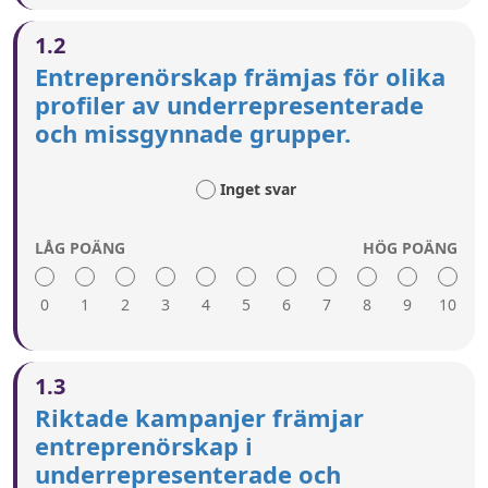
1.2
Entreprenörskap främjas för olika
profiler av underrepresenterade
och missgynnade grupper.
Inget svar
LÅG POÄNG
HÖG POÄNG
0
1
2
3
4
5
6
7
8
9
10
En hög poäng innebär:
1.3
Kampanjer, framgångshistorier, förebilder och
Riktade kampanjer främjar
företagspriser används för att inspirera
entreprenörskap i
människor från underrepresenterade och
underrepresenterade och
missgynnade grupper.