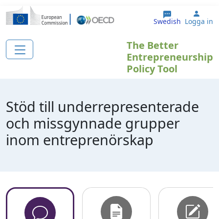
Hoppa till huvudinnehåll
User
Swedish
Logga in
The Better
Entrepreneurship
Policy Tool
Stöd till underrepresenterade
och missgynnade grupper
inom entreprenörskap