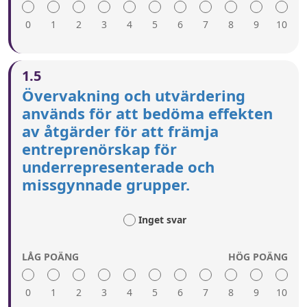
Lämpliga medier och onlinekanaler används för
att nå olika förebilder för potentiella företagare
0
1
2
3
4
5
6
7
8
9
10
från underrepresenterade och missgynnade
grupper.
En hög poäng innebär:
1.5
Entreprenörskap presenteras på ett positivt sätt i
Övervakning och utvärdering
de obligatoriska läroplanerna i skolan.
används för att bedöma effekten
Utbildning i entreprenörskap omfattar ett stort
av åtgärder för att främja
antal olika verksamheter och modeller inom
entreprenörskap (t.ex. deltidsföretagande, socialt
entreprenörskap för
företagande) och visar upp ett brett spektrum av
underrepresenterade och
entreprenörer (olika kön, etnisk bakgrund, ålder,
missgynnade grupper.
funktionshinder osv.).
Lärare får träning i att genomföra läroplanerna
för att starta och driva ett företag.
Inget svar
Elever uppmuntras att överväga entreprenörskap
som en karriärväg.
LÅG POÄNG
HÖG POÄNG
0
1
2
3
4
5
6
7
8
9
10