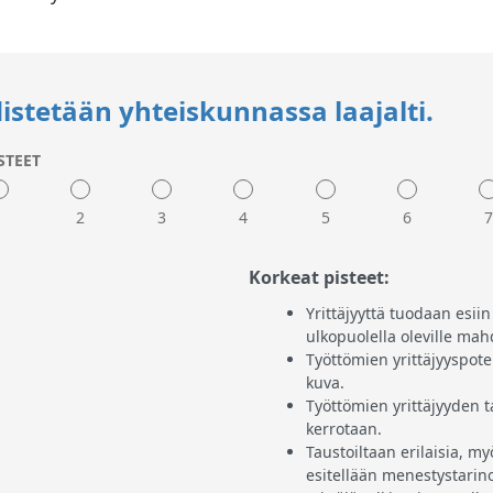
istetään yhteiskunnassa laajalti.
STEET
1
2
3
4
5
6
Korkeat pisteet:
Yrittäjyyttä tuodaan esiin
ulkopuolella oleville mah
Työttömien yrittäjyyspot
kuva.
Työttömien yrittäjyyden t
kerrotaan.
Taustoiltaan erilaisia, my
esitellään menestystarino