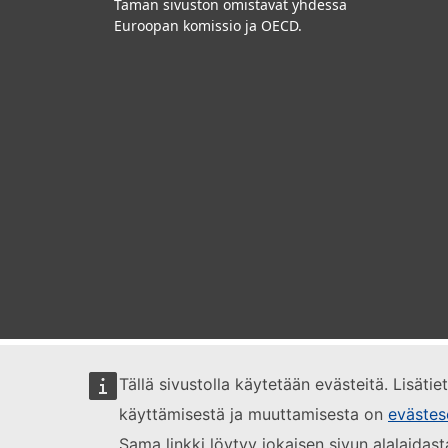
Tämän sivuston omistavat yhdessä
Euroopan komissio ja OECD.
Tällä sivustolla käytetään evästeitä. Lisäti
käyttämisestä ja muuttamisesta on
evästes
Sama linkki löytyy jokaisen sivun alalaidast