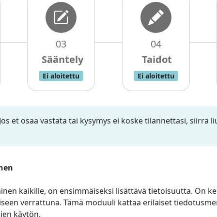
03
04
Ei aloitettu
Ei aloitettu
Jos et osaa vastata tai kysymys ei koske tilannettasi, siirrä
inen
en kaikille, on ensimmäiseksi lisättävä tietoisuutta. On ker
seen verrattuna. Tämä moduuli kattaa erilaiset tiedotusme
ien käytön.