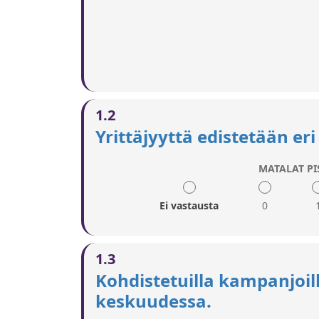
1.2
Yrittäjyyttä edistetään e
MATALAT PI
Ei vastausta
0
1.3
Kohdistetuilla kampanjoill
keskuudessa.