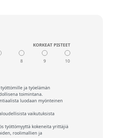
KORKEAT PISTEET
7
8
9
10
 työttömille ja työelämän
dollisena toimintana.
entiaalista luodaan myönteinen
aloudellisista vaikutuksista
ös työttömyyttä kokeneita yrittäjiä
iden, roolimallien ja