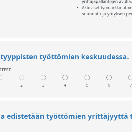
yrittäjäpalkintojen avulla.
Aktiiviset työmarkkinatoi
suunnattuja yrityksen pe
ri tyyppisten työttömien keskuudessa.
STEET
1
2
3
4
5
6
Korkeat pisteet:
Taustoiltaan erilaisia, my
a edistetään työttömien yrittäjyyttä 
esitellään ja työttömiä 
menestystarinoiden, rooli
avulla.