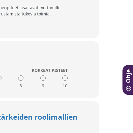
menpiteet sisältävät työttömille
rustamista tukevia toimia.
KORKEAT PISTEET
Ohje
7
8
9
10
ös työttömyyttä kokeneita yrittäjiä
tärkeiden roolimallien
inspiroidaan kampanjoiden,
mallien ja yrittäjäpalkintojen