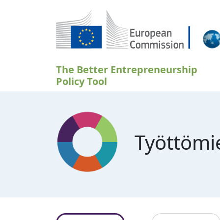
Hyppää pääsisältöön
The Better Entrepreneurship
Policy Tool
Työttömie