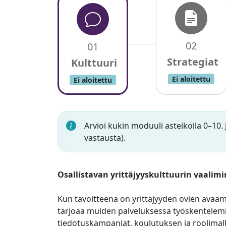
02
01
Ei aloitettu
Ei aloitettu
Arvioi kukin moduuli asteikolla 0–10. 
vastausta).
Osallistavan yrittäjyyskulttuurin vaalim
Kun tavoitteena on yrittäjyyden ovien avaamin
tarjoaa muiden palveluksessa työskentelemi
tiedotuskampanjat, koulutuksen ja roolimall