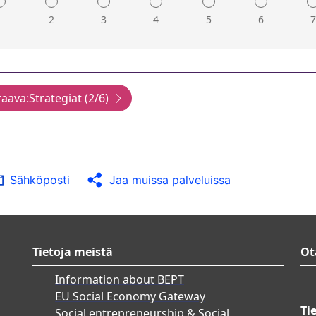
Opettajat saavat koulut
1
2
3
4
5
6
sisältämien yrittäjyyteen
Opiskelijoita rohkaistaan
Korkeat pisteet:
uravaihtoehtona.
Seurannalla ja väliarvioin
edistämistoimet tuottavat
asetettuihin tavoitteisiin.
Edistämistoimia mukautet
tulosten perusteella.
Jälkiarvioinneilla mitata
yrittäjyyden edistämistoi
Sähköposti
Jaa muissa palveluissa
raportoidaan laajalti.
Seurannan ja arvioinnin t
niitä käytetään tiedotu
Tietoja meistä
Ot
Information about BEPT
EU Social Economy Gateway
Ti
Social entrepreneurship & Social