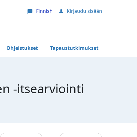
Finnish
Kirjaudu sisään
User account menu
Ohjeistukset
Tapaustutkimukset
 -itsearviointi