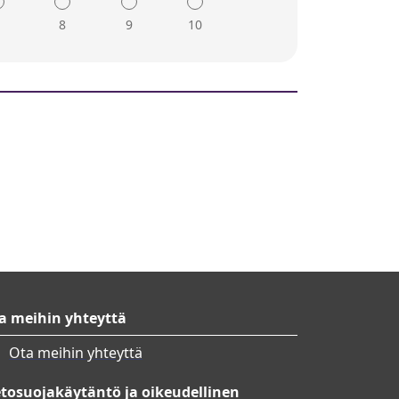
usta opetussuunnitelman
7
8
9
10
 liittyvien aiheiden opettamiseen.
 harkitsemaan yrittäjyyttä yhtenä
neilla varmistetaan, että
 tulosta ja ovat johtamassa
aan seurannan ja väliarviointien
an työttömille suunnattujen
mien vaikuttavuutta, ja tulokset
ulokset raportoidaan laajalti, ja
skampanjoiden parantamiseen.
a meihin yhteyttä
Ota meihin yhteyttä
etosuojakäytäntö ja oikeudellinen