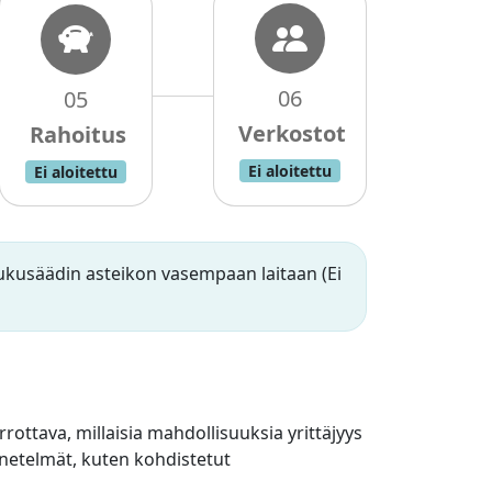
06
05
Ei aloitettu
Ei aloitettu
 liukusäädin asteikon vasempaan laitaan (Ei
rottava, millaisia mahdollisuuksia yrittäjyys
netelmät, kuten kohdistetut