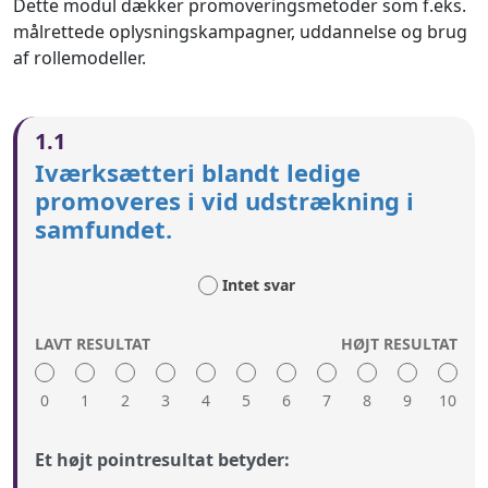
Dette modul dækker promoveringsmetoder som f.eks.
målrettede oplysningskampagner, uddannelse og brug
af rollemodeller.
1.1
Iværksætteri blandt ledige
promoveres i vid udstrækning i
samfundet.
Intet svar
LAVT RESULTAT
HØJT RESULTAT
0
1
2
3
4
5
6
7
8
9
10
Et højt pointresultat betyder: