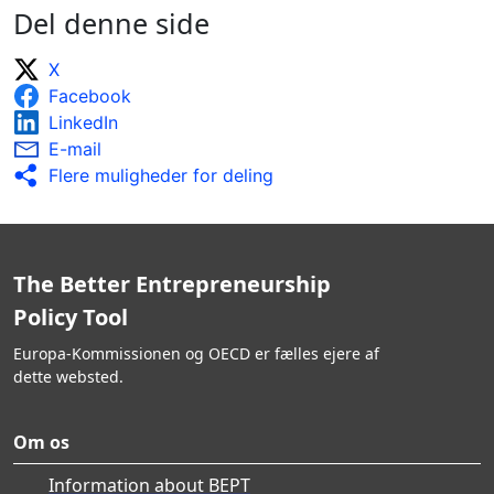
midtvejsevaluering.
Del denne side
Efterfølgende evaluering foretages med henblik
på at vurdere effekten af promoveringsaktiviteter
X
for iværksætteri blandt ledige, og resultaterne
Facebook
rapporteres bredt.
Overvågning og evaluering af resultater
LinkedIn
rapporteres bredt og bruges til at forbedre
E-mail
oplysningskampagner.
Flere muligheder for deling
The Better Entrepreneurship
Policy Tool
Europa-Kommissionen og OECD er fælles ejere af
dette websted.
Om os
Information about BEPT