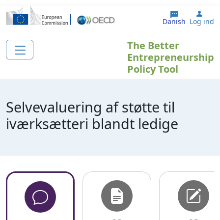
Gå til hovedindhold
User
Danish
Log ind
The Better
Entrepreneurship
Policy Tool
Selvevaluering af støtte til
iværksætteri blandt ledige