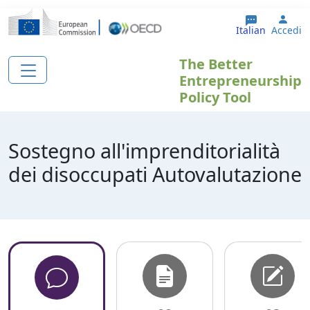
Salta al contenuto principale
User
Italian
Accedi
The Better
Entrepreneurship
Policy Tool
Sostegno all'imprenditorialità
dei disoccupati Autovalutazione