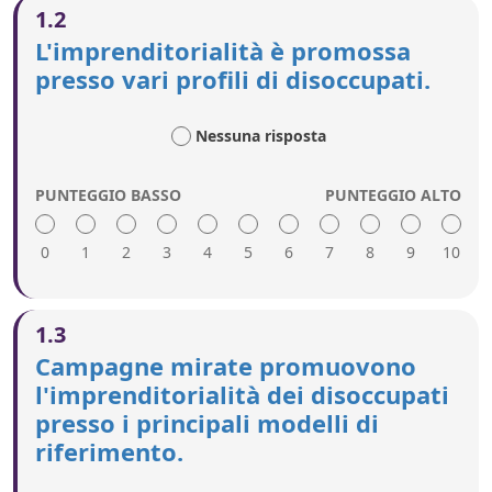
1.2
L'imprenditorialità è promossa
presso vari profili di disoccupati.
Nessuna risposta
PUNTEGGIO BASSO
PUNTEGGIO ALTO
0
1
2
3
4
5
6
7
8
9
10
Un punteggio alto include quanto segue:
1.3
Si ricorre a campagne, storie di successo, modelli
Campagne mirate promuovono
di riferimento e premi per l'imprenditorialità per
l'imprenditorialità dei disoccupati
ispirare i disoccupati e per presentare
presso i principali modelli di
imprenditori provenienti da contesti diversi,
compresi coloro che sono stati disoccupati per un
riferimento.
lungo periodo.
I messaggi sono creati appositamente per i vari