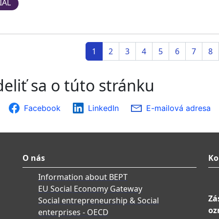
IAL
1
2
3
4
5
6
7
8
eliť sa o túto stránku
Facebook
LinkedIn
E-mailová adresa
O nás
Ko
Information about BEPT
EU Social Economy Gateway
Zá
Social entrepreneurship & Social
oz
enterprises - OECD