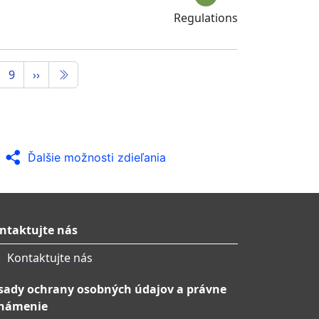
Regulations
9
››
Ďalšie možnosti zdieľania
ntaktujte nás
Kontaktujte nás
sady ochrany osobných údajov a právne
námenie