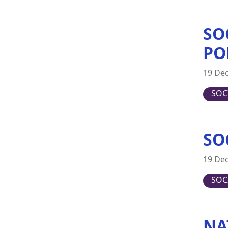
Japan
SO
Latvia
Lithuania
PO
Luxembourg
19 De
Malta
Netherlands
SOC
New Zealand
Poland
SO
Portugal
Romania
19 De
Slovakia
SOC
Slovenia
Spain
Sweden
NA