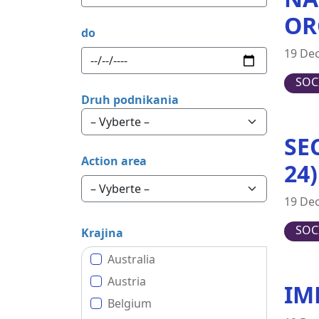
OR
do
19 De
SOC
Druh podnikania
SE
Action area
24
19 De
SOC
Krajina
Australia
Austria
IM
Belgium