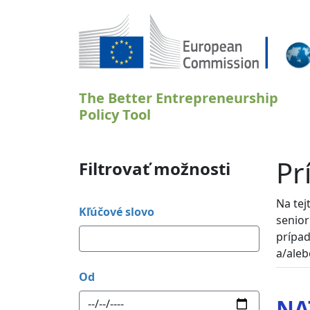
Skočiť na hlavný obsah
The Better Entrepreneurship
Policy Tool
Pr
Filtrovať možnosti
Na tej
Kľúčové slovo
senior
prípad
a/aleb
Od
NA