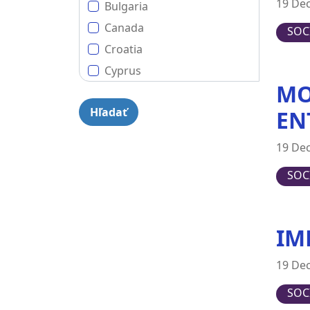
19 De
Bulgaria
Canada
SOC
Croatia
Cyprus
MO
Czech Republic
EN
Denmark
Estonia
19 De
EU (European Union)
SOC
Finland
France
Germany
IM
Greece
Hungary
19 De
Ireland
SOC
Italy