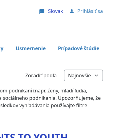
Slovak
Prihlásiť sa
User account menu
ky
Usmernenie
Prípadové štúdie
Zoradiť podľa
om podnikaní (napr. ženy, mladí ľudia,
 sa sociálneho podnikania. Upozorňujeme, že
sledkov vyhľadávania používajte filtre
NTS TO YOUTH