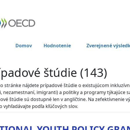
Domov
Hodnotenie
Zverejnené výsled
ípadové štúdie (143)
to stránke nájdete prípadové štúdie o existujúcom inkluzívn
i, nezamestnaní, imigranti) a politiky a programy týkajúce
ové štúdie sú dostupné len v angličtine. Na zefektívnenie vý
o vyhľadávajte podľa kľúčových slov.
TIONAL YOUTH POLICY GRA