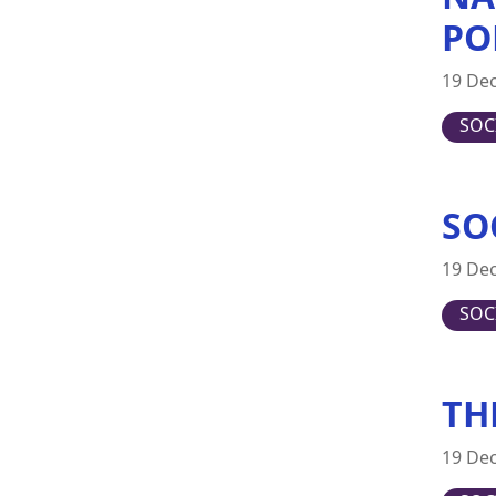
Switzerland
PO
United Kingdom
19 De
United States
SOC
SO
19 De
SOC
TH
19 De